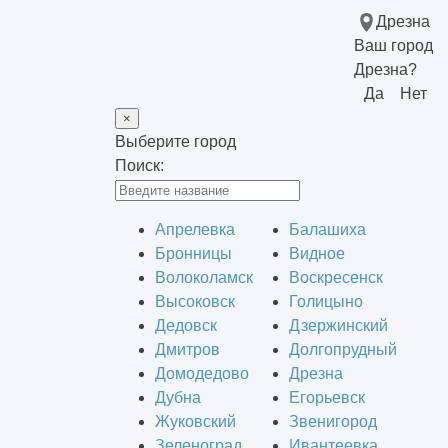
Дрезна
Ваш город
Дрезна?
Да
Нет
×
Выберите город
Поиск:
Апрелевка
Балашиха
Бронницы
Видное
Волоколамск
Воскресенск
Высоковск
Голицыно
Дедовск
Дзержинский
Дмитров
Долгопрудный
Домодедово
Дрезна
Дубна
Егорьевск
Жуковский
Звенигород
Зеленоград
Ивантеевка