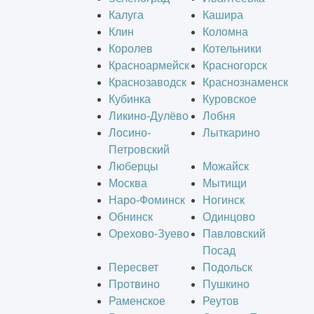
Калуга
Кашира
Клин
Коломна
Королев
Котельники
Красноармейск
Красногорск
Краснозаводск
Краснознаменск
Кубинка
Куровское
Ликино-Дулёво
Лобня
Лосино-
Лыткарино
Петровский
Люберцы
Можайск
Москва
Мытищи
Наро-Фоминск
Ногинск
Обнинск
Одинцово
Орехово-Зуево
Павловский
Посад
Пересвет
Подольск
Протвино
Пушкино
Раменское
Реутов