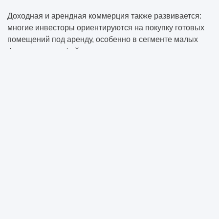
Доходная и арендная коммерция также развивается:
многие инвесторы ориентируются на покупку готовых
помещений под аренду, особенно в сегменте малых
форматов — кофейни, пекарни, пункты выдачи заказов
и пр.
Основные игроки и девелоперы
На рынке коммерческого строительства в России
активно действуют как крупные девелоперы
федерального уровня, так и региональные
строительные компании. Среди ключевых игроков
можно выделить ГК «Пионер», ГК «ПИК», «Stone
Hedge», «KR Properties», а также логистических
операторов — например, «PNK Group», «Radius
Group», «ПРОЛОГИС» (до выхода с рынка), и других.