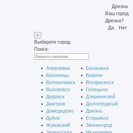
Дрезна
Ваш город
Дрезна?
Да
Нет
×
Выберите город
Поиск:
Апрелевка
Балашиха
Бронницы
Видное
Волоколамск
Воскресенск
Высоковск
Голицыно
Дедовск
Дзержинский
Дмитров
Долгопрудный
Домодедово
Дрезна
Дубна
Егорьевск
Жуковский
Звенигород
Зеленоград
Ивантеевка