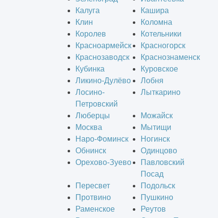
Калуга
Кашира
Клин
Коломна
Королев
Котельники
Красноармейск
Красногорск
Краснозаводск
Краснознаменск
Кубинка
Куровское
Ликино-Дулёво
Лобня
Лосино-
Лыткарино
Петровский
Люберцы
Можайск
Москва
Мытищи
Наро-Фоминск
Ногинск
Обнинск
Одинцово
Орехово-Зуево
Павловский
Посад
Пересвет
Подольск
Протвино
Пушкино
Раменское
Реутов