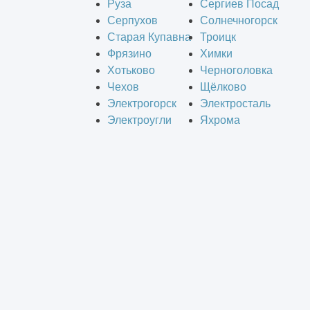
Руза
Сергиев Посад
Серпухов
Солнечногорск
Старая Купавна
Троицк
Фрязино
Химки
Хотьково
Черноголовка
Чехов
Щёлково
Электрогорск
Электросталь
Электроугли
Яхрома