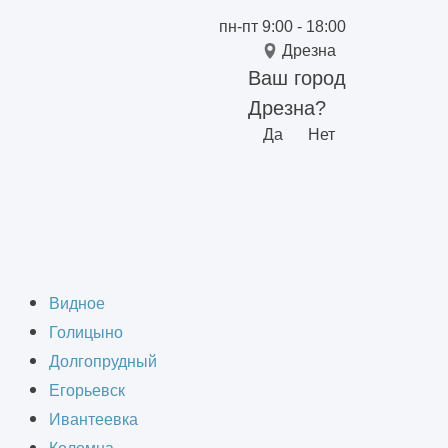
пн-пт 9:00 - 18:00
Дрезна
Ваш город
Дрезна?
Да
Нет
ринг
Видное
Голицыно
Долгопрудный
Егорьевск
Ивантеевка
е любой детали, механизма, узла или