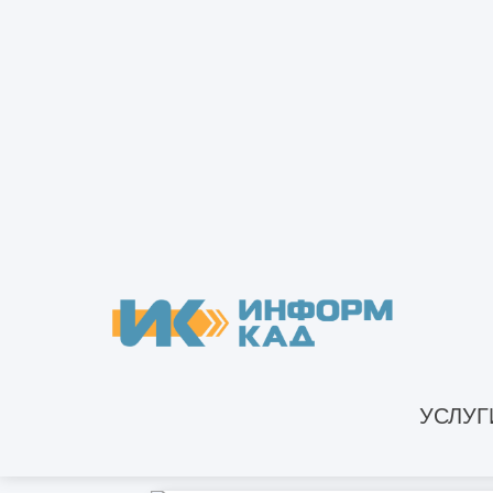
РАС
Что включают строительно-монтажные
работы
Что такое объем строительно-монтажных
работ
Какими документами оформляются
строительно-монтажные работы
Нужно ли СРО для монтажа
металлоконструкций
Прочие строительно-монтажные работы -
что это?
УСЛУГ
Кто осуществляет строительный контроль