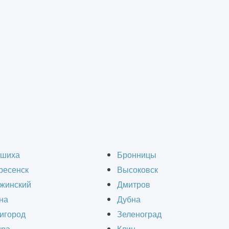
 такое реверс-инжини
шиха
Бронницы
ресенск
Высоковск
жинский
Дмитров
на
Дубна
игород
Зеленоград
нтации
- это то, с чего начинается изготовлени