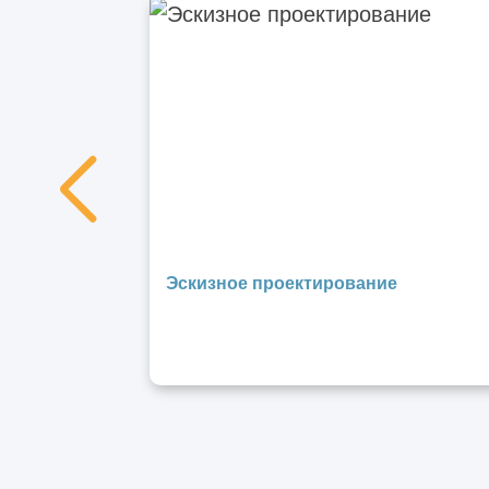
Отличия технического надзора от
строительного контроля
Чем капитальный ремонт отличается от
реконструкции
Что относится к реконструкции зданий и
сооружений
Чем отличается реконструкция от
Эскизное проектирование
перепланировки нежилого помещения
Металлический кессон – лучшее решение
для подвалов: монтаж, производство
Виды металлоконструкций
Особенности проектирования