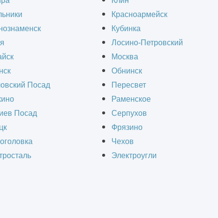
ира
Клин
, когда необходимо выпустить изделие, для кот
льники
Красноармейск
го инжиниринга объектов. Он позволяет создат
нознаменск
Кубинка
ания в производстве.
я
Лосино-Петровский
йск
Москва
нск
Обнинск
верс-инжиниринг, как он выполняется, какие сл
овский Посад
Пересвет
ино
Раменское
иев Посад
Серпухов
цк
Фрязино
иринг
оголовка
Чехов
га
тросталь
Электроугли
ный инжиниринг