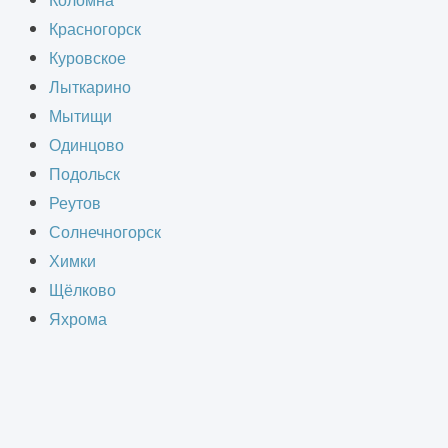
Коломна
орого отсутствует проект. В таких
Красногорск
ь проект по имеющемуся образцу
Куровское
Лыткарино
Мытищи
Одинцово
ожности могут возникнуть в работе.
Подольск
Реутов
Солнечногорск
Химки
Щёлково
Яхрома