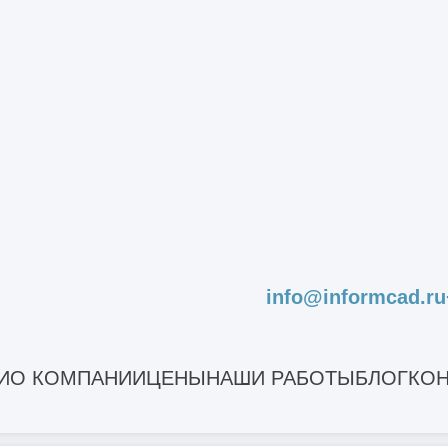
СЧИТАТЬ СТОИМОСТЬ СТРОИТЕЛЬ
Получить ра
info@informcad.ru
Другие услуги
И
О КОМПАНИИ
ЦЕНЫ
НАШИ РАБОТЫ
БЛОГ
КОН