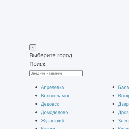
×
Выберите город
Поиск:
Главная
>
Блог
>
Что такое точка при электромонтажных рабо
Что такое т
Апрелевка
Бала
Волоколамск
Воск
Дедовск
Дзер
Домодедово
Дрез
Жуковский
Звен
Проектирование систем электроснабж