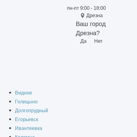
пн-пт 9:00 - 18:00
Дрезна
Ваш город
Дрезна?
Да
Нет
жных работах
Видное
Голицыно
Долгопрудный
Егорьевск
Ивантеевка
кте - достаточно сложная задача, и