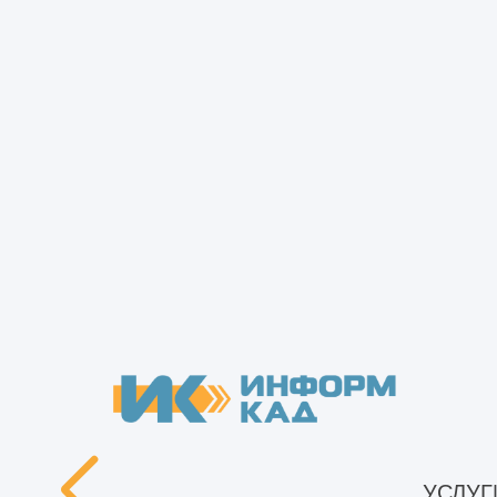
«Точечный» метод расчета цены мож
работ без оформления договора (по 
«шабашники».
УСЛУГ