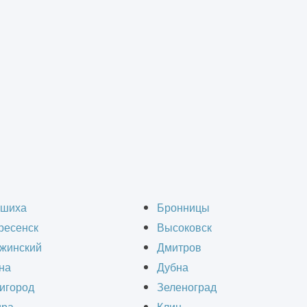
тах
очка при электромонта
шиха
Бронницы
ресенск
Высоковск
жинский
Дмитров
на
Дубна
игород
Зеленоград
ения в квартире, доме, офисе или другом объе