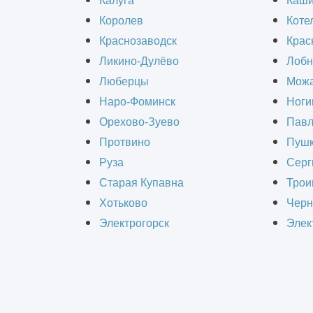
Калуга
Каш
клиенту желательно понимать принц
Королев
Коте
электрики. Одним из понятий, котор
Краснозаводск
Крас
точка. Разберем, что такое точка п
Ликино-Дулёво
Лобн
Люберцы
Можа
Наро-Фоминск
Ноги
Содержание статьи:
Орехово-Зуево
Павл
Протвино
Пушк
Что такое электроточка
Руза
Серг
Актуальность расчета по точкам
Старая Купавна
Трои
Хотьково
Черн
Что такое электроточк
Электрогорск
Элек
Понятия «электрическая точка» нет
электромонтажные работы. Оно фигу