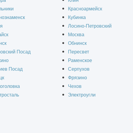
ира
Клин
ипы расчета стоимости и ориентироваться в те
льники
Красноармейск
ое часто применяется для определения цены, яв
нознаменск
Кубинка
ри электромонтажных работах, и насколько обос
я
Лосино-Петровский
йск
Москва
нск
Обнинск
овский Посад
Пересвет
ино
Раменское
иев Посад
Серпухов
цк
Фрязино
оголовка
Чехов
а
тросталь
Электроугли
 ни в одном стандарте или другом нормативном
рирует в сленге электриков. Поэтому говорить 