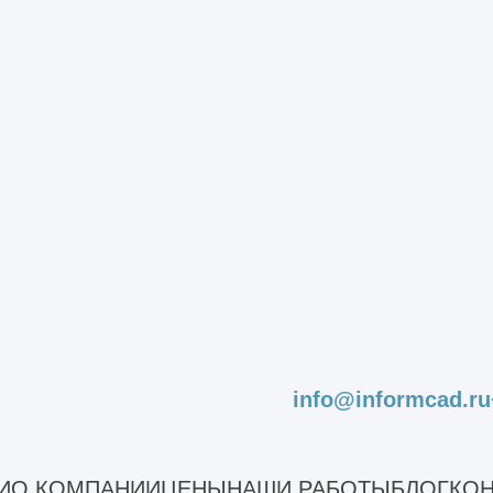
ет быть целесообразен только при выполнени
устной договоренности с клиентом). Такой спо
Другие услуги
info@informcad.ru
И
О КОМПАНИИ
ЦЕНЫ
НАШИ РАБОТЫ
БЛОГ
КОН