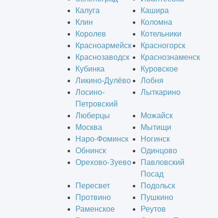
Калуга
Кашира
Клин
Коломна
Королев
Котельники
Красноармейск
Красногорск
Краснозаводск
Краснознаменск
Кубинка
Куровское
Ликино-Дулёво
Лобня
Лосино-
Лыткарино
Петровский
Люберцы
Можайск
Москва
Мытищи
Наро-Фоминск
Ногинск
Обнинск
Одинцово
Орехово-Зуево
Павловский
Посад
Пересвет
Подольск
Протвино
Пушкино
Раменское
Реутов