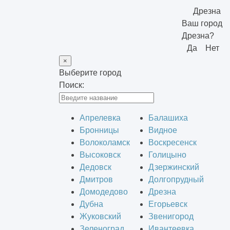
Дрезна
Ваш город
Дрезна?
Да
Нет
×
Выберите город
Поиск:
Апрелевка
Балашиха
Бронницы
Видное
Волоколамск
Воскресенск
Высоковск
Голицыно
Дедовск
Дзержинский
Дмитров
Долгопрудный
Домодедово
Дрезна
Дубна
Егорьевск
Жуковский
Звенигород
Зеленоград
Ивантеевка