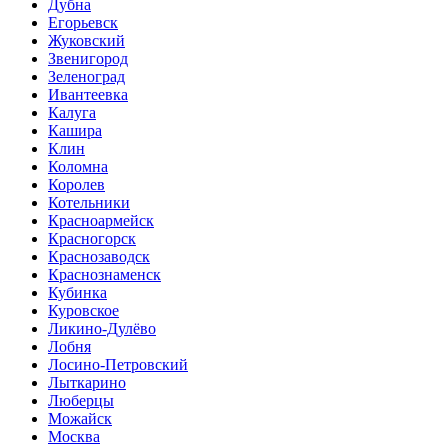
Дубна
Егорьевск
Жуковский
Звенигород
Зеленоград
Ивантеевка
Калуга
Кашира
Клин
Коломна
Королев
Котельники
Красноармейск
Красногорск
Краснозаводск
Краснознаменск
Кубинка
Куровское
Ликино-Дулёво
Лобня
Лосино-Петровский
Лыткарино
Люберцы
Можайск
Москва