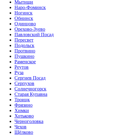
Мытищи
Наро-Фоминск
Ногинск
Обнинск
Одинцово
Орехово-Зуево
Павловский Посад
Пересвет
Подольск
Протвино
Пушкино
Раменское
Реутов
Руза
Сергиев Посад
Серпухов
Солнечногорск
Старая Купавна
Троицк
Фрязино
Химки
Хотьково
Черноголовка
Чехов
Щёлково