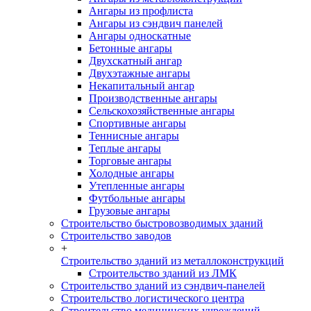
Ангары из профлиста
Ангары из сэндвич панелей
Ангары односкатные
Бетонные ангары
Двухскатный ангар
Двухэтажные ангары
Некапитальный ангар
Производственные ангары
Сельскохозяйственные ангары
Спортивные ангары
Теннисные ангары
Теплые ангары
Торговые ангары
Холодные ангары
Утепленные ангары
Футбольные ангары
Грузовые ангары
Строительство быстровозводимых зданий
Строительство заводов
+
Строительство зданий из металлоконструкций
Строительство зданий из ЛМК
Строительство зданий из сэндвич-панелей
Строительство логистического центра
Строительство медицинских учреждений