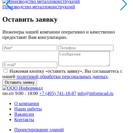
Производство металлоконструкций
Э
Оставить заявку
Инженеры нашей компании оперативно и качественно
предоставят Вам консультацию.
Нажимая кнопку «оставить заявку», Вы соглашаетесь с
нашей
политикой обработки персональных данных
.
Оставить заявку
пн-пт 9:00 - 18:00
+7 (495) 741-18-87
info@informcad.ru
О компании
Наши работы
Вакансии
Контакты
Проектирование зданий