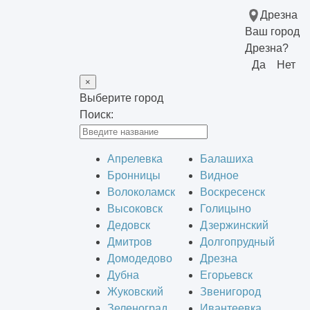
Дрезна
Ваш город
Дрезна?
Да
Нет
×
Выберите город
Поиск:
Апрелевка
Балашиха
Бронницы
Видное
Волоколамск
Воскресенск
Высоковск
Голицыно
Дедовск
Дзержинский
Дмитров
Долгопрудный
Домодедово
Дрезна
Дубна
Егорьевск
Жуковский
Звенигород
Зеленоград
Ивантеевка