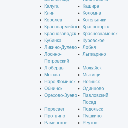
Калуга
Кашира
Клин
Коломна
Королев
Котельники
Красноармейск
Красногорск
Краснозаводск
Краснознаменск
Кубинка
Куровское
Ликино-Дулёво
Лобня
Лосино-
Лыткарино
Петровский
Люберцы
Можайск
Москва
Мытищи
Наро-Фоминск
Ногинск
Обнинск
Одинцово
Орехово-Зуево
Павловский
Посад
Пересвет
Подольск
Протвино
Пушкино
Раменское
Реутов