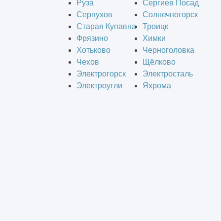
Руза
Сергиев Посад
Серпухов
Солнечногорск
Старая Купавна
Троицк
Фрязино
Химки
Хотьково
Черноголовка
Чехов
Щёлково
Электрогорск
Электросталь
Электроугли
Яхрома