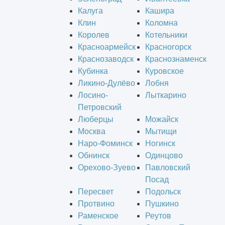
Калуга
Кашира
Клин
Коломна
Королев
Котельники
Красноармейск
Красногорск
Краснозаводск
Краснознаменск
Кубинка
Куровское
Ликино-Дулёво
Лобня
Лосино-
Лыткарино
Петровский
Люберцы
Можайск
Москва
Мытищи
Наро-Фоминск
Ногинск
Обнинск
Одинцово
Орехово-Зуево
Павловский
Посад
Пересвет
Подольск
Протвино
Пушкино
Раменское
Реутов