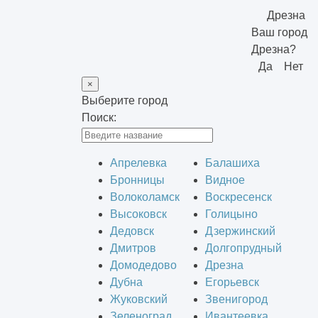
Дрезна
Ваш город
Дрезна?
Да
Нет
×
Выберите город
Поиск:
Апрелевка
Балашиха
Бронницы
Видное
Волоколамск
Воскресенск
Высоковск
Голицыно
Дедовск
Дзержинский
Дмитров
Долгопрудный
Домодедово
Дрезна
Дубна
Егорьевск
Жуковский
Звенигород
Зеленоград
Ивантеевка