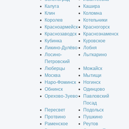
Калуга
Кашира
Клин
Коломна
Королев
Котельники
Красноармейск
Красногорск
Краснозаводск
Краснознаменск
Кубинка
Куровское
Ликино-Дулёво
Лобня
Лосино-
Лыткарино
Петровский
Люберцы
Можайск
Москва
Мытищи
Наро-Фоминск
Ногинск
Обнинск
Одинцово
Орехово-Зуево
Павловский
Посад
Пересвет
Подольск
Протвино
Пушкино
Раменское
Реутов