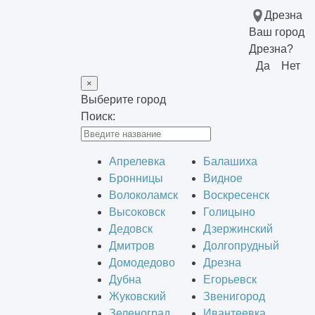
Дрезна
Ваш город
Дрезна?
Да
Нет
×
Выберите город
Поиск:
Апрелевка
Балашиха
Бронницы
Видное
Волоколамск
Воскресенск
Высоковск
Голицыно
Дедовск
Дзержинский
Дмитров
Долгопрудный
Домодедово
Дрезна
Дубна
Егорьевск
Жуковский
Звенигород
Зеленоград
Ивантеевка