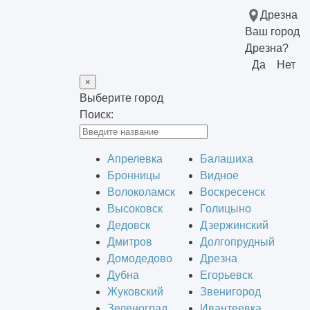
Дрезна
Ваш город
Дрезна?
Да
Нет
×
Выберите город
Поиск:
Апрелевка
Балашиха
Бронницы
Видное
Волоколамск
Воскресенск
Высоковск
Голицыно
Дедовск
Дзержинский
Дмитров
Долгопрудный
Домодедово
Дрезна
Дубна
Егорьевск
Жуковский
Звенигород
Зеленоград
Ивантеевка