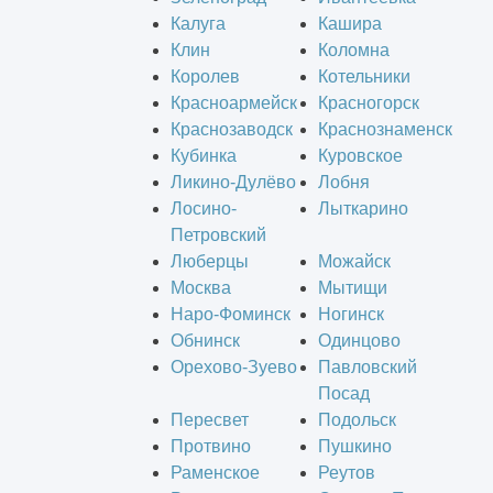
Калуга
Кашира
Клин
Коломна
Королев
Котельники
Красноармейск
Красногорск
Краснозаводск
Краснознаменск
Кубинка
Куровское
Ликино-Дулёво
Лобня
Лосино-
Лыткарино
Петровский
Люберцы
Можайск
Москва
Мытищи
Наро-Фоминск
Ногинск
Обнинск
Одинцово
Орехово-Зуево
Павловский
Посад
Пересвет
Подольск
Протвино
Пушкино
Раменское
Реутов