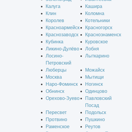
Калуга
Кашира
Клин
Коломна
Королев
Котельники
Красноармейск
Красногорск
Краснозаводск
Краснознаменск
Кубинка
Куровское
Ликино-Дулёво
Лобня
Лосино-
Лыткарино
Петровский
Люберцы
Можайск
Москва
Мытищи
Наро-Фоминск
Ногинск
Обнинск
Одинцово
Орехово-Зуево
Павловский
Посад
Пересвет
Подольск
Протвино
Пушкино
Раменское
Реутов