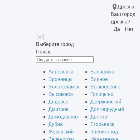
Дрезна
Ваш город
Дрезна?
Да
Нет
×
Выберите город
Поиск:
Апрелевка
Балашиха
Бронницы
Видное
Волоколамск
Воскресенск
Высоковск
Голицыно
Дедовск
Дзержинский
Дмитров
Долгопрудный
Домодедово
Дрезна
Дубна
Егорьевск
Жуковский
Звенигород
Зеленоград
Ивантеевка