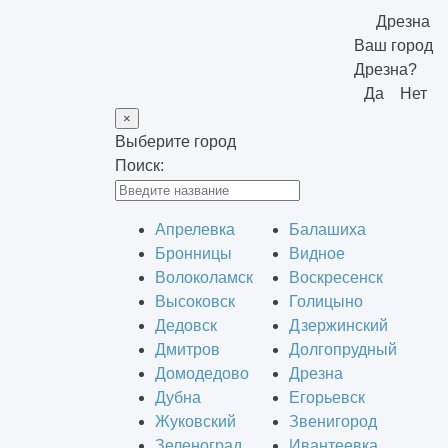
Дрезна
Ваш город
Дрезна?
Да
Нет
×
Выберите город
Поиск:
Апрелевка
Балашиха
Бронницы
Видное
Волоколамск
Воскресенск
Высоковск
Голицыно
Дедовск
Дзержинский
Дмитров
Долгопрудный
Домодедово
Дрезна
Дубна
Егорьевск
Жуковский
Звенигород
Зеленоград
Ивантеевка