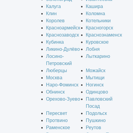
Калуга
Кашира
Клин
Коломна
Королев
Котельники
Красноармейск
Красногорск
Краснозаводск
Краснознаменск
Кубинка
Куровское
Ликино-Дулёво
Лобня
Лосино-
Лыткарино
Петровский
Люберцы
Можайск
Москва
Мытищи
Наро-Фоминск
Ногинск
Обнинск
Одинцово
Орехово-Зуево
Павловский
Посад
Пересвет
Подольск
Протвино
Пушкино
Раменское
Реутов