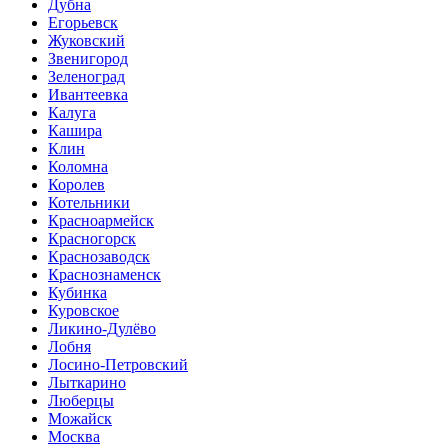
Дубна
Егорьевск
Жуковский
Звенигород
Зеленоград
Ивантеевка
Калуга
Кашира
Клин
Коломна
Королев
Котельники
Красноармейск
Красногорск
Краснозаводск
Краснознаменск
Кубинка
Куровское
Ликино-Дулёво
Лобня
Лосино-Петровский
Лыткарино
Люберцы
Можайск
Москва