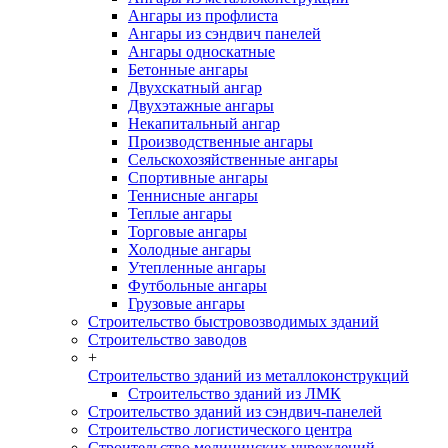
Ангары из профлиста
Ангары из сэндвич панелей
Ангары односкатные
Бетонные ангары
Двухскатный ангар
Двухэтажные ангары
Некапитальный ангар
Производственные ангары
Сельскохозяйственные ангары
Спортивные ангары
Теннисные ангары
Теплые ангары
Торговые ангары
Холодные ангары
Утепленные ангары
Футбольные ангары
Грузовые ангары
Строительство быстровозводимых зданий
Строительство заводов
+
Строительство зданий из металлоконструкций
Строительство зданий из ЛМК
Строительство зданий из сэндвич-панелей
Строительство логистического центра
Строительство медицинских учреждений