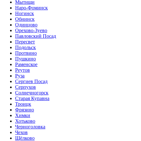
Мытищи
Наро-Фоминск
Ногинск
Обнинск
Одинцово
Орехово-Зуево
Павловский Посад
Пересвет
Подольск
Протвино
Пушкино
Раменское
Реутов
Руза
Сергиев Посад
Серпухов
Солнечногорск
Старая Купавна
Троицк
Фрязино
Химки
Хотьково
Черноголовка
Чехов
Щёлково