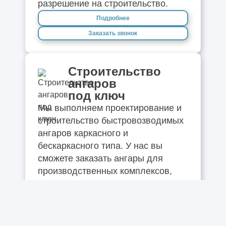
разрешение на строительство.
Дизайн-проект квартиры
Подробнее
Векторная графика: что это такое?
Заказать звонок
Зачем нужна визуализация интерьера
Строительство
ангаров
Векторизация растровых изображений
под ключ
Мы выполняем проектирование и
Что такое BIM проектирование в
строительство быстровозводимых
строительстве
ангаров каркасного и
бескаркасного типа. У нас вы
Зачем нужно 3D-моделирование
сможете заказать ангары для
производственных комплексов,
Все о пескоструйной обработке
размещения спортивных и
коммерческих объектов.
Как подготовиться к строительству
коммерческого здания
Подробнее