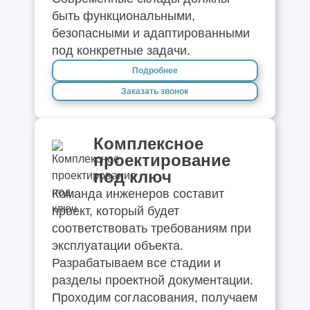
В какой программе выполняют
быть функциональными,
визуализацию интерьера
безопасными и адаптированными
под конкретные задачи.
Для чего нужен эскизный проект
Подробнее
Заказать звонок
Дизайн-проект
Дизайн-проект офиса
Комплексное
проектирование
Особенности дизайна интерьера
под ключ
загородного дома: оригинальные
Команда инженеров составит
решения
проект, который будет
соответствовать требованиям при
Строительство и проектирование домов и
эксплуатации объекта.
коттеджей
Разрабатываем все стадии и
разделы проектной документации.
Дизайн-проект дома
Проходим согласования, получаем