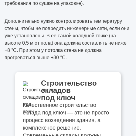
работах
требования по сушке на упаковке).
Нужна ли лицензия на электромонтажные
Дополнительно нужно контролировать температуру
работы
стены, чтобы не повредить
инженерные сети
, если они
уже установлены. В ее самой холодной точке (на
Нужна ли лицензия на монтаж пожарной
высоте 0,5 м от пола) она должна составлять не ниже
сигнализации
+8 °C. При этом у потолка стена не должна
прогреваться выше +30 °C.
Что относится к сетям связи в
проектировании
Строительство
Опытно-конструкторские работы что это
складов
простыми словами
под ключ
Качественное строительство
В каких границах осуществляется
склада под ключ — это не просто
архитектурно-строительное
процесс возведения здания, а
проектирование
комплексное решение.
Современные склады должны