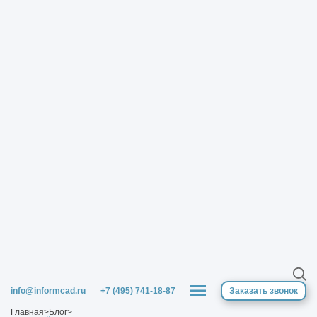
Особенности проектирования
металлоконструкций
Огнезащита металлоконструкций - что
это?
Обследование для введения объекта в
эксплуатацию
Обследование здания это изыскания или
проектные работы
Согласование проектной документации
Установленные ГОСТ стадии разработки
конструкторской документации
info@informcad.ru
+7 (495) 741-18-87
Заказать звонок
Главная
>
Блог
>