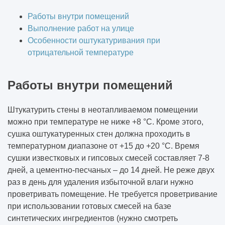
При какой температуре выполняются
штукатурные работы
Работы внутри помещений
Выполнение работ на улице
Особенности оштукатуривания при
Какие инженерные изыскания
отрицательной температуре
обязательны при проектировании
Что такое реверс-инжиниринг
Работы внутри помещений
Инженерные системы: что входит в это
Штукатурить стены в неотапливаемом помещении
понятие
можно при температуре не ниже +8 °C. Кроме этого,
сушка оштукатуренных стен должна проходить в
Какой документацией регламентируется
температурном диапазоне от +15 до +20 °C. Время
производство электромонтажных работ
сушки известковых и гипсовых смесей составляет 7-8
дней, а цементно-песчаных – до 14 дней. Не реже двух
Что включают в себя электромонтажные
раз в день для удаления избыточной влаги нужно
работы
проветривать помещение. Не требуется проветривание
при использовании готовых смесей на базе
Что такое точка при электромонтажных
синтетических ингредиентов (нужно смотреть