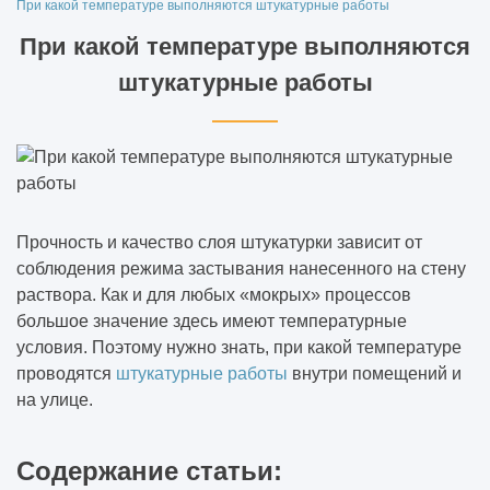
Для чего нужны геологические изыскания
При какой температуре выполняются штукатурные работы
для строительства
При какой температуре выполняются
штукатурные работы
Что такое монолитные работы в
строительстве
Что входит в кровельные работы
Внутренние отделочные работы это какие
Прочность и качество слоя штукатурки зависит от
виды работ
соблюдения режима застывания нанесенного на стену
раствора. Как и для любых «мокрых» процессов
Отделочные работы
большое значение здесь имеют температурные
условия. Поэтому нужно знать, при какой температуре
Нужно ли разрешение на штукатурные
проводятся
штукатурные работы
внутри помещений и
работы
на улице.
Что входит в штукатурные работы
Содержание статьи: