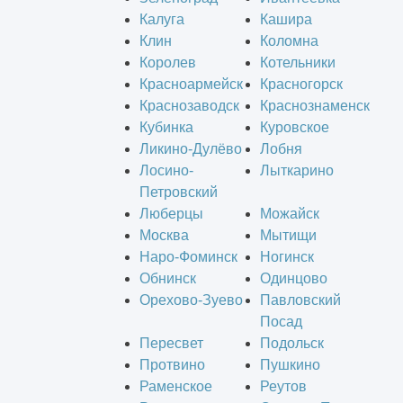
Калуга
Кашира
Клин
Коломна
Королев
Котельники
Красноармейск
Красногорск
Краснозаводск
Краснознаменск
Кубинка
Куровское
Ликино-Дулёво
Лобня
Лосино-
Лыткарино
Петровский
Люберцы
Можайск
Москва
Мытищи
Наро-Фоминск
Ногинск
Обнинск
Одинцово
Орехово-Зуево
Павловский
Посад
Пересвет
Подольск
Протвино
Пушкино
Раменское
Реутов