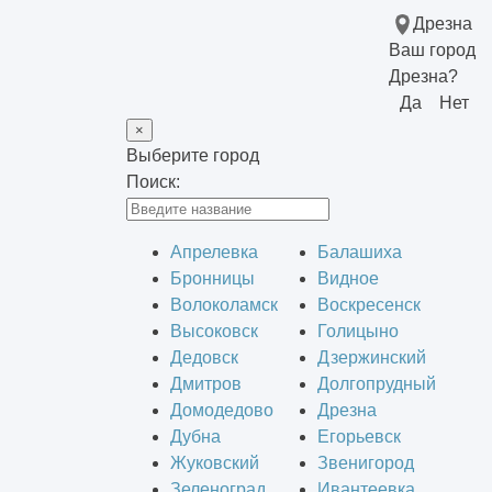
Дрезна
Ваш город
Дрезна?
Да
Нет
×
Выберите город
Поиск:
Апрелевка
Балашиха
Бронницы
Видное
Волоколамск
Воскресенск
Высоковск
Голицыно
Дедовск
Дзержинский
Дмитров
Долгопрудный
Домодедово
Дрезна
Дубна
Егорьевск
Жуковский
Звенигород
Зеленоград
Ивантеевка