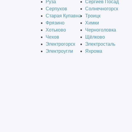
Руза
Сергиев Посад
Серпухов
Солнечногорск
Старая Купавна
Троицк
Фрязино
Химки
Хотьково
Черноголовка
Чехов
Щёлково
Электрогорск
Электросталь
Электроугли
Яхрома