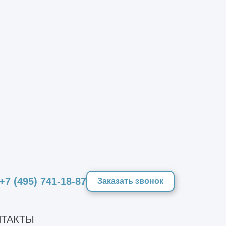
информации.
ную увязку решений разных
+7 (495) 741-18-87
ываются изолированно — они
Заказать звонок
ТАКТЫ