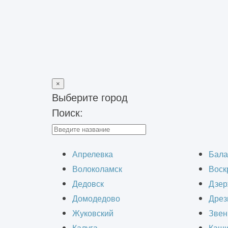
×
Выберите город
Поиск:
Главная
>
Блог
>
Роль генерального проектировщика в строит
Роль генераль
Апрелевка
Бала
Волоколамск
Воск
Дедовск
Дзер
Домодедово
Дрез
Жуковский
Звен