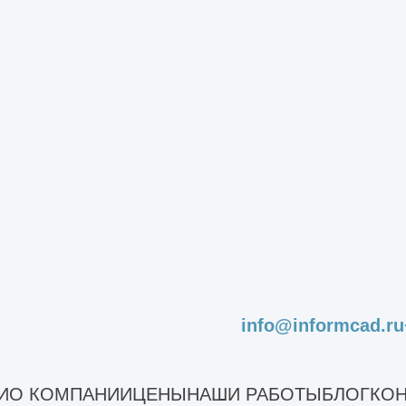
а профильные блоки;
ных данных для каждого раздела;
рмации для специалистов;
зрывов между дисциплинами.
аботать в рамках согласованной и актуальной 
 инженерных решений
еральный проектировщик обеспечивает постоян
info@informcad.ru
руктивные и инженерные системы не разрабат
И
О КОМПАНИИ
ЦЕНЫ
НАШИ РАБОТЫ
БЛОГ
КОН