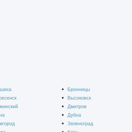
ельных проектах
ного проектировщика 
шиха
Бронницы
ресенск
Высоковск
проектах.
жинский
Дмитров
на
Дубна
игород
Зеленоград