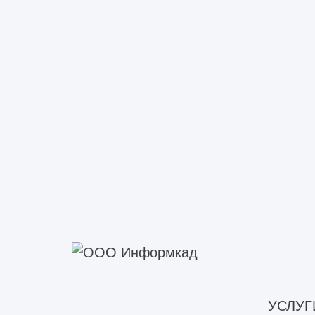
декомпозиция общего задания н
формирование корректных исход
контроль полноты входной инфо
устранение информационных ра
Это позволяет каждому участнику р
Интеграция архитектурных и
В процессе разработки проекта ген
направлений. Архитектурные, конст
постоянно влияют друг на друга.
УСЛУГ