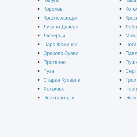
Калуга
Каш
Королев
Коте
Кто такой генеральны
Краснозаводск
Крас
Ликино-Дулёво
Лобн
Люберцы
Можа
Генеральный проектировщик
— это о
Наро-Фоминск
Ноги
проектной документации строительн
Орехово-Зуево
Павл
роль заключается не в выполнении о
Протвино
Пушк
Именно он формирует общую логику 
Руза
Серг
Старая Купавна
Трои
В структуре строительного проекта
Хотьково
Черн
всеми участниками проектирования. 
Электрогорск
Элек
системно выстроенный проект, котор
интерпретацию требований заказчик
В отличие от отдельных проектиров