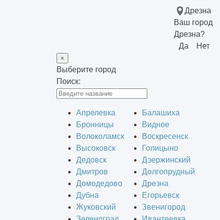
Дрезна
Ваш город
Дрезна?
Да
Нет
×
Выберите город
Поиск:
Апрелевка
Балашиха
Бронницы
Видное
Волоколамск
Воскресенск
Высоковск
Голицыно
Дедовск
Дзержинский
Дмитров
Долгопрудный
Домодедово
Дрезна
Дубна
Егорьевск
Жуковский
Звенигород
Зеленоград
Ивантеевка