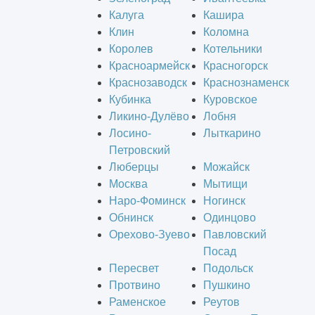
Калуга
Кашира
Клин
Коломна
Королев
Котельники
Красноармейск
Красногорск
Краснозаводск
Краснознаменск
Кубинка
Куровское
Ликино-Дулёво
Лобня
Лосино-
Лыткарино
Петровский
Люберцы
Можайск
Москва
Мытищи
Наро-Фоминск
Ногинск
Обнинск
Одинцово
Орехово-Зуево
Павловский
Посад
Пересвет
Подольск
Протвино
Пушкино
Раменское
Реутов