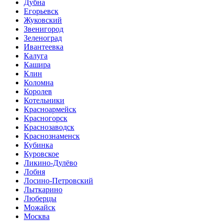
Дубна
Егорьевск
Жуковский
Звенигород
Зеленоград
Ивантеевка
Калуга
Кашира
Клин
Коломна
Королев
Котельники
Красноармейск
Красногорск
Краснозаводск
Краснознаменск
Кубинка
Куровское
Ликино-Дулёво
Лобня
Лосино-Петровский
Лыткарино
Люберцы
Можайск
Москва