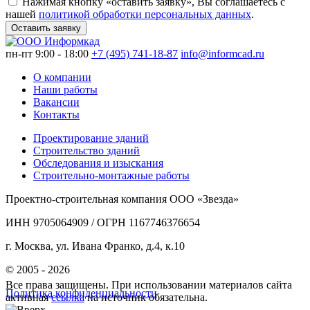
Нажимая кнопку «оставить заявку», Вы соглашаетесь с
нашей
политикой обработки персональных данных
.
Оставить заявку
пн-пт 9:00 - 18:00
+7 (495) 741-18-87
info@informcad.ru
О компании
Наши работы
Вакансии
Контакты
Проектирование зданий
Строительство зданий
Обследования и изыскания
Строительно-монтажные работы
Проектно-строительная компания ООО «Звезда»
ИНН 9705064909 / ОГРН 1167746376654
г. Москва, ул. Ивана Франко, д.4, к.10
© 2005 - 2026
Все права защищены. При использовании материалов сайта
Политика конфиденциальности
активная
ссылка
на источник обязательна.