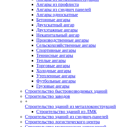
Ангары из профлиста
Ангары из сэндвич панелей
Ангары односкатные
Бетонные ангары
Двухскатный ангар
Двухэтажные ангары
Некапитальный ангар
Производственные ангары
Сельскохозяйственные ангары
Спортивные ангары
Теннисные ангары
Теплые ангары
Торговые ангары
Холодные ангары
Утепленные ангары
Футбольные ангары
Грузовые ангары
Строительство быстровозводимых зданий
Строительство заводов
+
Строительство зданий из металлоконструкций
Строительство зданий из ЛМК
Строительство зданий из сэндвич-панелей
Строительство логистического центра
Строительство медицинских учреждений