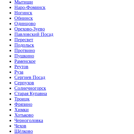
Мытищи
Наро-Фоминск
Ногинск
Обнинск
Одинцово
Орехово-Зуево
Павловский Посад
Пересвет
Подольск
Протвино
Пушкино
Раменское
Реутов
Руза
Сергиев Посад
Серпухов
Солнечногорск
Старая Купавна
Троицк
Фрязино
Химки
Хотьково
Черноголовка
Чехов
Щёлково