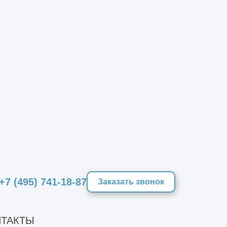
риалов, но и за счёт организации
ладке, многослойной отделке и
льшом количестве рабочей силы и
льным строительством — аренда
оэффективность, простота ремонта и
+7 (495) 741-18-87
Заказать звонок
ективе.
ТАКТЫ