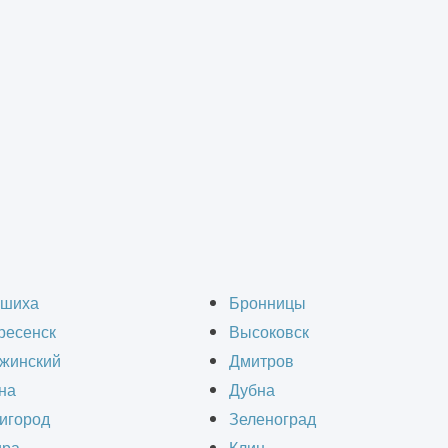
ство зданий из сэндв
шиха
Бронницы
ресенск
Высоковск
жинский
Дмитров
на
Дубна
игород
Зеленоград