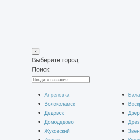
×
Выберите город
Поиск:
Главная
>
Блог
>
Строительство зданий из сэндвич панелей
Строитель
Апрелевка
Бала
Волоколамск
Воск
Дедовск
Дзер
Домодедово
Дрез
Жуковский
Звен