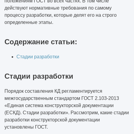
положениям ГОСТ во всех частях. В том числе
При какой температуре выполняются
действуют нормативные требования по самому
штукатурные работы
процессу разработки, которые делят его на строго
определенные этапы.
Какие инженерные изыскания
обязательны при проектировании
Содержание статьи:
Что такое реверс-инжиниринг
Стадии разработки
Инженерные системы: что входит в это
понятие
Стадии разработки
Какой документацией регламентируется
Порядок составления КД регламентируется
производство электромонтажных работ
межгосударственным стандартом ГОСТ 2.103-2013
«Единая система конструкторской документации
Что включают в себя электромонтажные
(ЕСКД). Стадии разработки». Рассмотрим, какие стадии
работы
разработки конструкторской документации
установлены ГОСТ.
Что такое точка при электромонтажных