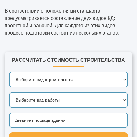
работах
В соответствии с положениями стандарта
Нужна ли лицензия на электромонтажные
предусматривается составление двух видов КД:
работы
проектной и рабочей. Для каждого из этих видов
процесс подготовки состоит из нескольких этапов.
Нужна ли лицензия на монтаж пожарной
сигнализации
РАССЧИТАТЬ СТОИМОСТЬ СТРОИТЕЛЬСТВА
Что относится к сетям связи в
проектировании
Опытно-конструкторские работы что это
простыми словами
В каких границах осуществляется
архитектурно-строительное
проектирование