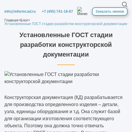
Для чего нужны геологические изыскания
для строительства
info@informcad.ru
+7 (495) 741-18-87
Заказать звонок
Главная
>
Блог
>
Что такое монолитные работы в
Установленные ГОСТ стадии разработки конструкторской документации
строительстве
Установленные ГОСТ стадии
разработки конструкторской
Что входит в кровельные работы
документации
Внутренние отделочные работы это какие
виды работ
Отделочные работы
Нужно ли разрешение на штукатурные
Конструкторская документация (КД) разрабатывается
работы
для производства определенного изделия – детали,
узла, единицы оборудования и т.д. Она служит базой
для организации изготовления соответствующего
Что входит в штукатурные работы
объекта. Поэтому она должна точно отвечать