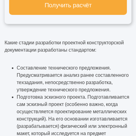
В какой программе выполняют
Получить расчёт
визуализацию интерьера
Для чего нужен эскизный проект
Дизайн-проект
Какие стадии разработки проектной конструкторской
документации разработаны стандартом:
Дизайн-проект офиса
Составление технического предложения.
Особенности дизайна интерьера
Предусматривается анализ ранее составленного
загородного дома: оригинальные
техзадания, непосредственно разработка,
решения
утверждение технического предложения.
Подготовка эскизного проекта. Подготавливается
Строительство и проектирование домов и
сам эскизный проект (особенно важно, когда
коттеджей
осуществляется
проектирование металлических
конструкций
). На его основании изготавливается
Дизайн-проект дома
(разрабатывается) физический или электронный
макет, который исследуется на предмет