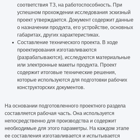
Дизайн-проект квартиры
соответствия ТЗ, на работоспособность. При
успешном прохождении исследования эскизный
проект утверждается. Документ содержит данные
Векторная графика: что это такое?
о назначении продукта, его устройстве, основных
габаритах, других характеристиках.
Зачем нужна визуализация интерьера
Составление технического проекта. В ходе
проектирования изготавливаются
Векторизация растровых изображений
(разрабатываются), исследуются материальные
или электронные макеты продукта. Проект
Что такое BIM проектирование в
содержит итоговые технические решения,
строительстве
которые используются для подготовки рабочих
конструкторских документов.
Зачем нужно 3D-моделирование
На основании подготовленного проектного раздела
Все о пескоструйной обработке
составляется рабочая часть. Она используется
непосредственно для производства и содержит
Как подготовиться к строительству
необходимые для этого параметры. На каждом этапе
коммерческого здания
ее составления изготавливается и испытывается