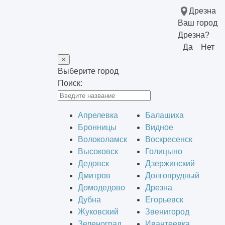
Дрезна
Ваш город
Дрезна?
Да
Нет
×
Выберите город
Поиск:
Апрелевка
Балашиха
Бронницы
Видное
Волоколамск
Воскресенск
Высоковск
Голицыно
Дедовск
Дзержинский
Дмитров
Долгопрудный
Домодедово
Дрезна
Дубна
Егорьевск
Жуковский
Звенигород
Зеленоград
Ивантеевка