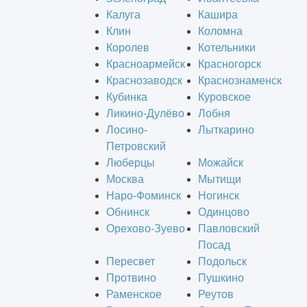
Калуга
Кашира
Клин
Коломна
Королев
Котельники
Красноармейск
Красногорск
Краснозаводск
Краснознаменск
Кубинка
Куровское
Ликино-Дулёво
Лобня
Лосино-
Лыткарино
Петровский
Люберцы
Можайск
Москва
Мытищи
Наро-Фоминск
Ногинск
Обнинск
Одинцово
Орехово-Зуево
Павловский
Посад
Пересвет
Подольск
Протвино
Пушкино
Раменское
Реутов