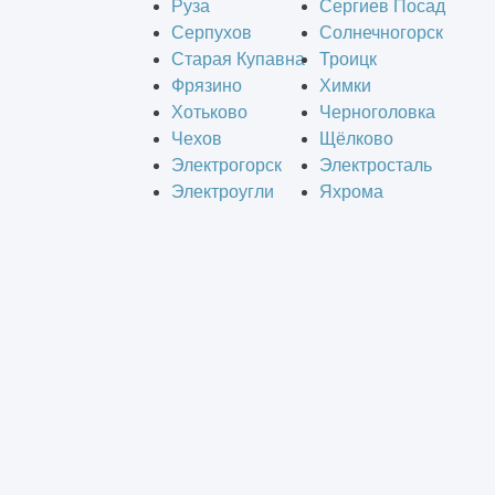
Руза
Сергиев Посад
Серпухов
Солнечногорск
Старая Купавна
Троицк
Фрязино
Химки
Хотьково
Черноголовка
Чехов
Щёлково
Электрогорск
Электросталь
Электроугли
Яхрома