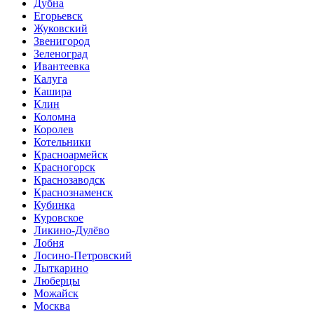
Дубна
Егорьевск
Жуковский
Звенигород
Зеленоград
Ивантеевка
Калуга
Кашира
Клин
Коломна
Королев
Котельники
Красноармейск
Красногорск
Краснозаводск
Краснознаменск
Кубинка
Куровское
Ликино-Дулёво
Лобня
Лосино-Петровский
Лыткарино
Люберцы
Можайск
Москва