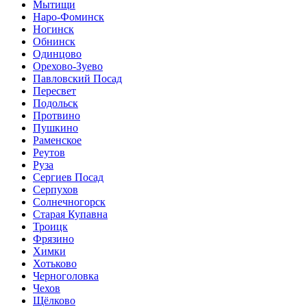
Мытищи
Наро-Фоминск
Ногинск
Обнинск
Одинцово
Орехово-Зуево
Павловский Посад
Пересвет
Подольск
Протвино
Пушкино
Раменское
Реутов
Руза
Сергиев Посад
Серпухов
Солнечногорск
Старая Купавна
Троицк
Фрязино
Химки
Хотьково
Черноголовка
Чехов
Щёлково