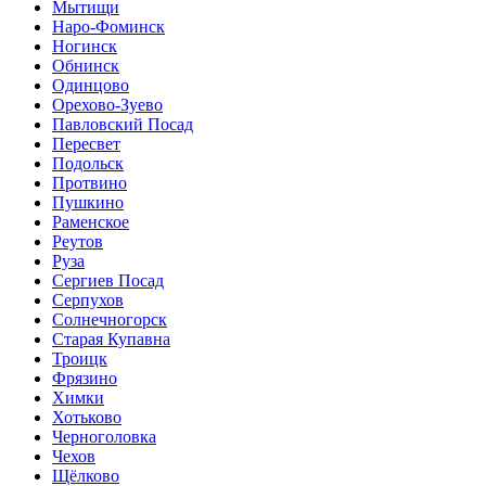
Мытищи
Наро-Фоминск
Ногинск
Обнинск
Одинцово
Орехово-Зуево
Павловский Посад
Пересвет
Подольск
Протвино
Пушкино
Раменское
Реутов
Руза
Сергиев Посад
Серпухов
Солнечногорск
Старая Купавна
Троицк
Фрязино
Химки
Хотьково
Черноголовка
Чехов
Щёлково