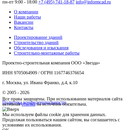
пн-пт 9:00 - 18:00
+7 (495) 741-18-87
info@informcad.ru
О компании
Наши работы
Вакансии
Контакты
Проектирование зданий
Строительство зданий
Обследования и изыскания
Строительно-монтажные работы
Проектно-строительная компания ООО «Звезда»
ИНН 9705064909 / ОГРН 1167746376654
г. Москва, ул. Ивана Франко, д.4, к.10
© 2005 - 2026
Все права защищены. При использовании материалов сайта
Политика конфиденциальности
активная
ссылка
на источник обязательна.
Мы используем файлы cookie для хранения данных.
Продолжая пользоваться нашим сайтом, вы соглашаетесь с
условиями их использования.