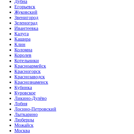
Дубна
Егорьевск
Жуковский
Звенигород
Зеленоград
Ивантеевка
Калуга
Кашира
Клин
Коломна
Королев
Котельники
Красноармейск
Красногорск
Краснозаводск
Краснознаменск
Кубинка
Куровское
Ликино-Дулёво
Лобня
Лосино-Петровский
Лыткарино
Люберцы
Можайск
Москва