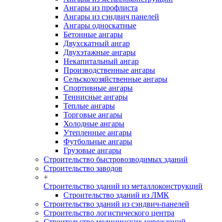
Ангары из профлиста
Ангары из сэндвич панелей
Ангары односкатные
Бетонные ангары
Двухскатный ангар
Двухэтажные ангары
Некапитальный ангар
Производственные ангары
Сельскохозяйственные ангары
Спортивные ангары
Теннисные ангары
Теплые ангары
Торговые ангары
Холодные ангары
Утепленные ангары
Футбольные ангары
Грузовые ангары
Строительство быстровозводимых зданий
Строительство заводов
+
Строительство зданий из металлоконструкций
Строительство зданий из ЛМК
Строительство зданий из сэндвич-панелей
Строительство логистического центра
Строительство медицинских учреждений