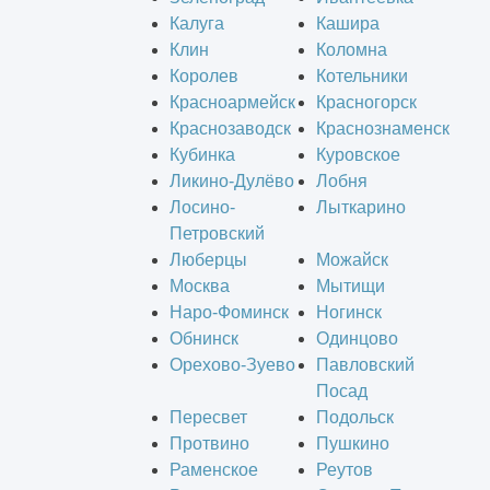
Калуга
Кашира
Клин
Коломна
Королев
Котельники
Красноармейск
Красногорск
Краснозаводск
Краснознаменск
Кубинка
Куровское
Ликино-Дулёво
Лобня
Лосино-
Лыткарино
Петровский
Люберцы
Можайск
Москва
Мытищи
Наро-Фоминск
Ногинск
Обнинск
Одинцово
Орехово-Зуево
Павловский
Посад
Пересвет
Подольск
Протвино
Пушкино
Раменское
Реутов