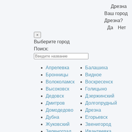
Дрезна
Ваш город
Дрезна?
Да
Нет
×
Выберите город
Поиск:
Апрелевка
Балашиха
Бронницы
Видное
Волоколамск
Воскресенск
Высоковск
Голицыно
Дедовск
Дзержинский
Дмитров
Долгопрудный
Домодедово
Дрезна
Дубна
Егорьевск
Жуковский
Звенигород
Зеленоград
Ивантеевка