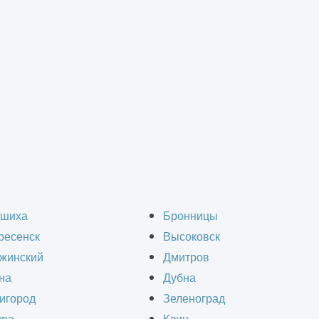
оекты световых коро
шиха
Бронницы
ресенск
Высоковск
жинский
Дмитров
на
Дубна
игород
Зеленоград
продукцию: световые короба, световые табло и