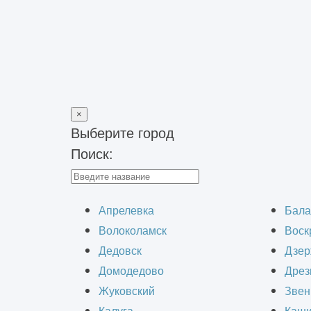
×
Выберите город
Поиск:
Главная
>
Наши работы
>
Проекты световых коробов
Пр
Апрелевка
Бала
Волоколамск
Воск
Дедовск
Дзер
Домодедово
Дрез
Жуковский
Звен
Выполнение проектов на рекламную 