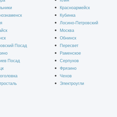
ира
Клин
льники
Красноармейск
в.
нознаменск
Кубинка
иде светового короба, прикреплённого к мета
я
Лосино-Петровский
кция выполнена из пластика, металла и имеет 
йск
Москва
нск
Обнинск
овский Посад
Пересвет
ино
Раменское
иев Посад
Серпухов
цк
Фрязино
оголовка
Чехов
тросталь
Электроугли
Оставить заявку