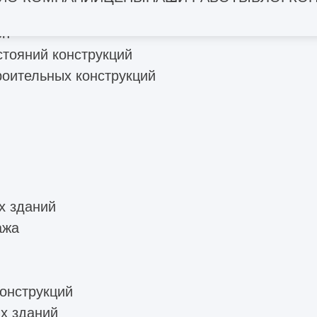
рекрытий
ен
стояний конструкций
роительных конструкций
х зданий
ажа
онструкций
х зданий