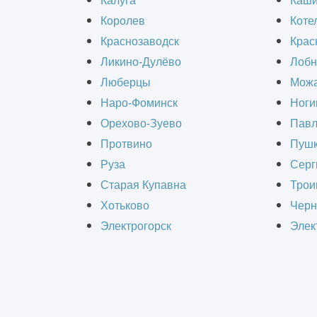
Калуга
Каш
Королев
Коте
Выполнение расчёта анкерных болто
Краснозаводск
Крас
Рекламная установка выполнена в в
Ликино-Дулёво
Лобн
здания анкерными болтами. Констру
Люберцы
Можа
Наро-Фоминск
Ноги
Орехово-Зуево
Павл
Состав работ :
Протвино
Пушк
Руза
Серг
Проектирование
Старая Купавна
Трои
Хотьково
Черн
Заказчик :
Частное лицо
Электрогорск
Элек
Объём работ :
5 шт.