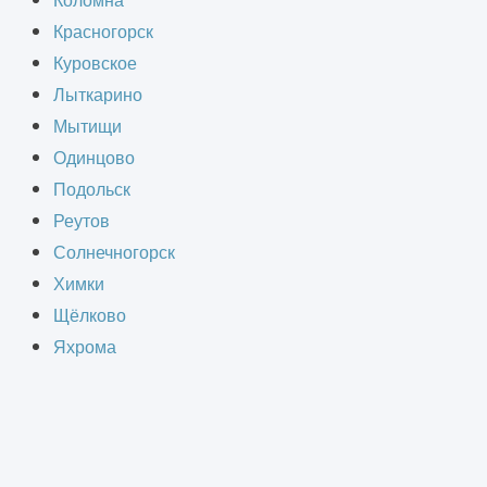
Коломна
Красногорск
Куровское
ллическому обрамлению фасада
Лыткарино
внутреннюю подсветку.
Мытищи
Одинцово
Подольск
Реутов
Солнечногорск
Химки
Щёлково
Яхрома