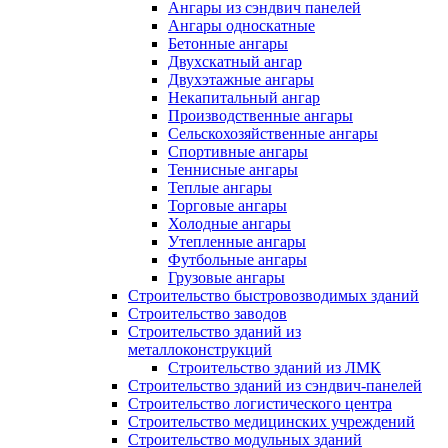
Ангары из сэндвич панелей
Ангары односкатные
Бетонные ангары
Двухскатный ангар
Двухэтажные ангары
Некапитальный ангар
Производственные ангары
Сельскохозяйственные ангары
Спортивные ангары
Теннисные ангары
Теплые ангары
Торговые ангары
Холодные ангары
Утепленные ангары
Футбольные ангары
Грузовые ангары
Строительство быстровозводимых зданий
Строительство заводов
Строительство зданий из
металлоконструкций
Строительство зданий из ЛМК
Строительство зданий из сэндвич-панелей
Строительство логистического центра
Строительство медицинских учреждений
Строительство модульных зданий