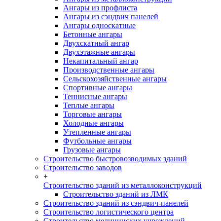
Ангары из профлиста
Ангары из сэндвич панелей
Ангары односкатные
Бетонные ангары
Двухскатный ангар
Двухэтажные ангары
Некапитальный ангар
Производственные ангары
Сельскохозяйственные ангары
Спортивные ангары
Теннисные ангары
Теплые ангары
Торговые ангары
Холодные ангары
Утепленные ангары
Футбольные ангары
Грузовые ангары
Строительство быстровозводимых зданий
Строительство заводов
+
Строительство зданий из металлоконструкций
Строительство зданий из ЛМК
Строительство зданий из сэндвич-панелей
Строительство логистического центра
Строительство медицинских учреждений