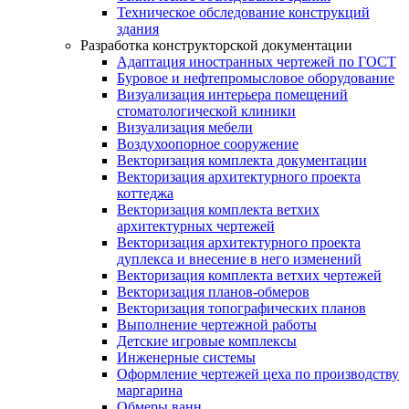
Техническое обследование конструкций
здания
Разработка конструкторской документации
Адаптация иностранных чертежей по ГОСТ
Буровое и нефтепромысловое оборудование
Визуализация интерьера помещений
стоматологической клиники
Визуализация мебели
Воздухоопорное сооружение
Векторизация комплекта документации
Векторизация архитектурного проекта
коттеджа
Векторизация комплекта ветхих
архитектурных чертежей
Векторизация архитектурного проекта
дуплекса и внесение в него изменений
Векторизация комплекта ветхих чертежей
Векторизация планов-обмеров
Векторизация топографических планов
Выполнение чертежной работы
Детские игровые комплексы
Инженерные системы
Оформление чертежей цеха по производству
маргарина
Обмеры ванн