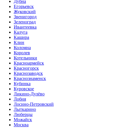
Дубна
Егорьевск
Жуковский
Звенигород
Зеленоград
Ивантеевка
Калуга
Кашира
Клин
Коломна
Королев
Котельники
Красноармейск
Красногорск
Краснозаводск
Краснознаменск
Кубинка
Куровское
Ликино-Дулёво
Лобня
Лосино-Петровский
Лыткарино
Люберцы
Можайск
Москва