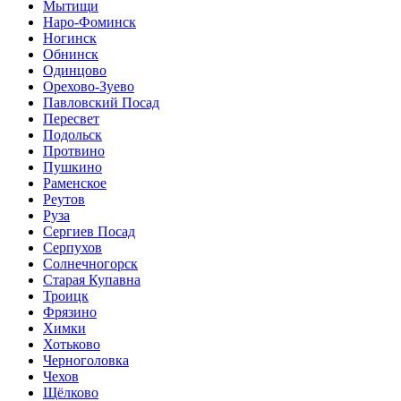
Мытищи
Наро-Фоминск
Ногинск
Обнинск
Одинцово
Орехово-Зуево
Павловский Посад
Пересвет
Подольск
Протвино
Пушкино
Раменское
Реутов
Руза
Сергиев Посад
Серпухов
Солнечногорск
Старая Купавна
Троицк
Фрязино
Химки
Хотьково
Черноголовка
Чехов
Щёлково