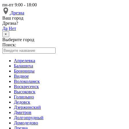
пн-пт 9:00 - 18:00
Дрезна
Ваш город
Дрезна?
Да
Нет
×
Выберите город
Поиск:
Апрелевка
Балашиха
Бронницы
Видное
Волоколамск
Воскресенск
Высоковск
Голицыно
Дедовск
Дзержинский
Дмитров
Долгопрудный
Домодедово
Дрезна