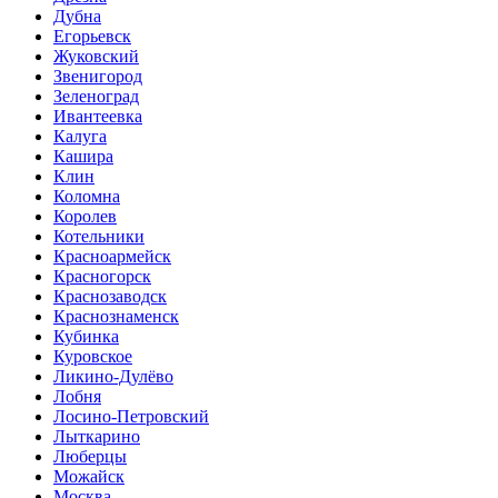
Дубна
Егорьевск
Жуковский
Звенигород
Зеленоград
Ивантеевка
Калуга
Кашира
Клин
Коломна
Королев
Котельники
Красноармейск
Красногорск
Краснозаводск
Краснознаменск
Кубинка
Куровское
Ликино-Дулёво
Лобня
Лосино-Петровский
Лыткарино
Люберцы
Можайск
Москва