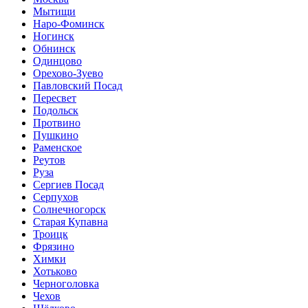
Мытищи
Наро-Фоминск
Ногинск
Обнинск
Одинцово
Орехово-Зуево
Павловский Посад
Пересвет
Подольск
Протвино
Пушкино
Раменское
Реутов
Руза
Сергиев Посад
Серпухов
Солнечногорск
Старая Купавна
Троицк
Фрязино
Химки
Хотьково
Черноголовка
Чехов