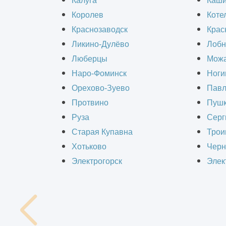
Калуга
Каш
горках.
Королев
Коте
Краснозаводск
Крас
Ликино-Дулёво
Лобн
Люберцы
Можа
Наро-Фоминск
Ноги
Орехово-Зуево
Павл
Протвино
Пушк
Руза
Серг
Старая Купавна
Трои
Хотьково
Черн
Электрогорск
Элек