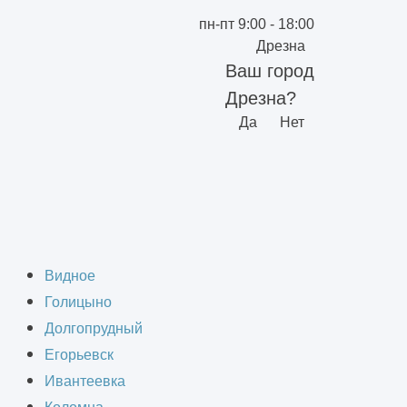
пн-пт 9:00 - 18:00
Дрезна
Ваш город
Дрезна?
Да
Нет
е сыров
Видное
Голицыно
Долгопрудный
Егорьевск
Ивантеевка
 на заводе сыров в Ленинских