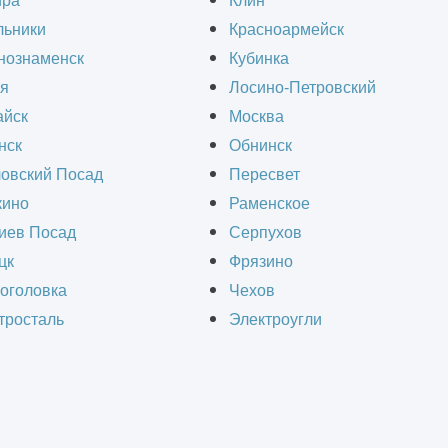
ира
Клин
льники
Красноармейск
нознаменск
Кубинка
я
Лосино-Петровский
Другие проекты
йск
Москва
нск
Обнинск
овский Посад
Пересвет
ино
Раменское
иев Посад
Серпухов
цк
Фрязино
оголовка
Чехов
тросталь
Электроугли