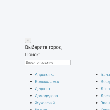
×
Выберите город
Поиск:
Главная
>
Наши работы
>
Устройство кровли на заводе сыров
Устрой
Апрелевка
Бала
Волоколамск
Воск
Дедовск
Дзер
Домодедово
Дрез
Жуковский
Звен
Выполнение работ по устройству на