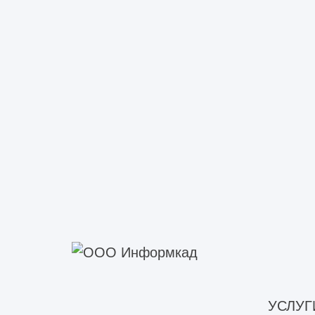
Обследование технического со
Строительно-техническое обс
Строительно-техническое обс
Строительно-техническое обс
Техническое обследование жи
Техническое обследование зд
Техническое обследование зд
Техническое обследование мно
Техническое обследование об
Техническое обследование объ
Техническое обследование об
Техническое обследование пр
Техническое обследование п
Техническое обследование со
УСЛУГ