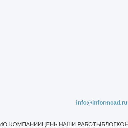
стояния строительного объекта
ледование
ледование дома
ледование зданий
лых зданий
аний для реконструкции
ания школы
гоэтажного каркасного здания
щественных зданий
екта капитального строительства
ъектов незавершенного строительства
оизводственных зданий
info@informcad.ru
ромышленных зданий
стояния сооружений
И
О КОМПАНИИ
ЦЕНЫ
НАШИ РАБОТЫ
БЛОГ
КОН