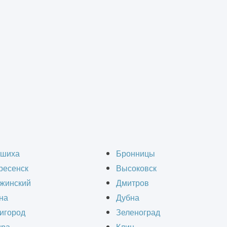
ство кровли на завод
шиха
Бронницы
ресенск
Высоковск
жинский
Дмитров
на
Дубна
игород
Зеленоград
плавляемой кровли и конденсаторной площадки