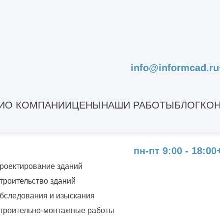
info@informcad.ru
нашей
политикой обработки
И
О КОМПАНИИ
ЦЕНЫ
НАШИ РАБОТЫ
БЛОГ
КОН
пн-пт 9:00 - 18:00
роектирование зданий
троительство зданий
бследования и изыскания
троительно-монтажные работы