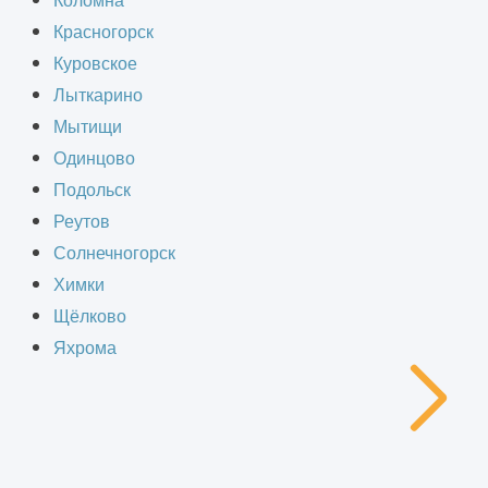
Коломна
Красногорск
Куровское
Лыткарино
Мытищи
Одинцово
Подольск
Реутов
Солнечногорск
Химки
Щёлково
Яхрома
Очистные соо