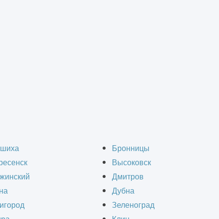
тройство наружных се
шиха
Бронницы
ресенск
Высоковск
жинский
Дмитров
на
Дубна
игород
Зеленоград
ружных сетей.