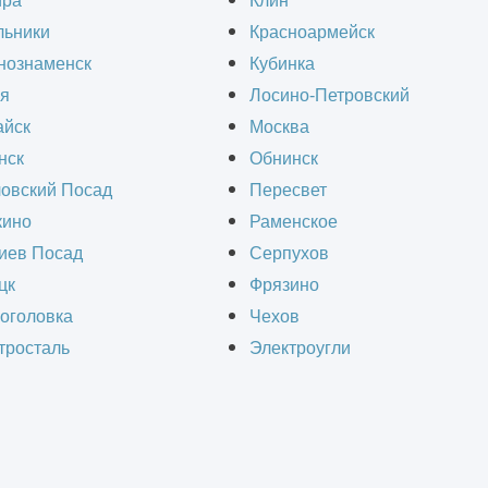
ира
Клин
льники
Красноармейск
нознаменск
Кубинка
Другие проекты
я
Лосино-Петровский
йск
Москва
нск
Обнинск
овский Посад
Пересвет
ино
Раменское
иев Посад
Серпухов
цк
Фрязино
оголовка
Чехов
тросталь
Электроугли