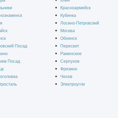
ира
Клин
льники
Красноармейск
нознаменск
Кубинка
я
Лосино-Петровский
йск
Москва
нск
Обнинск
овский Посад
Пересвет
ино
Раменское
иев Посад
Серпухов
цк
Фрязино
оголовка
Чехов
тросталь
Электроугли
Оставить заявку
мпании оперативно и качественно предоставят