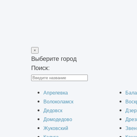
×
Выберите город
Поиск:
Главная
>
Наши работы
>
Выполнение чертежной работы
Вып
Апрелевка
Бала
Волоколамск
Воск
Дедовск
Дзер
Домодедово
Дрез
Жуковский
Звен
Выполнение различной чертежной ра