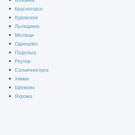
Коломна
Красногорск
Куровское
Лыткарино
Мытищи
Одинцово
Подольск
Реутов
Солнечногорск
Химки
Щёлково
Яхрома
 Вам консультацию.