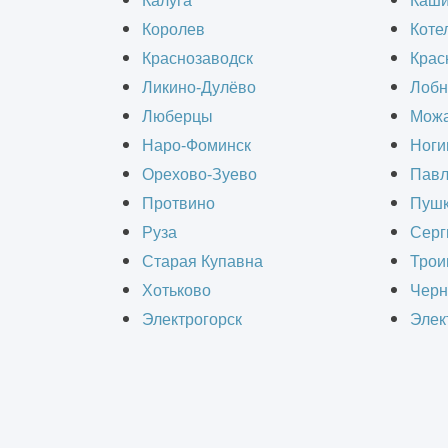
Калуга
Каш
Королев
Коте
Состав работ :
Краснозаводск
Крас
Ликино-Дулёво
Лобн
Люберцы
Можа
Проектирование
Наро-Фоминск
Ноги
Векторизация чертежей
Орехово-Зуево
Павл
Протвино
Пушк
Заказчик :
ООО «Ким-Ш»
Руза
Серг
Объём работ :
>50 проектов
Старая Купавна
Трои
Хотьково
Черн
Электрогорск
Элек
Инженеры нашей ко