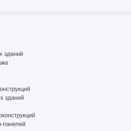
х зданий
ажа
онструкций
х зданий
оконструкций
ч-панелей