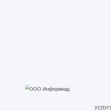
Техническое обследование со
Техническое обследование капита
Техническое обследование ф
Техническое обследование фа
Техническое обследование строит
Инженерно-техническое обсле
Обследование технического с
Техническое обследование кр
Техническое обследование не
Техническое обследование пе
Техническое обследование ст
Техническое обследование со
УСЛУГ
Техническое обследование ст