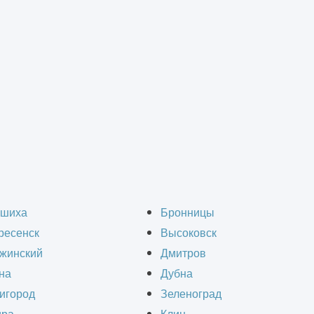
олнение чертежной ра
шиха
Бронницы
ресенск
Высоковск
жинский
Дмитров
на
Дубна
игород
Зеленоград
боты для архитектурной мастерской.