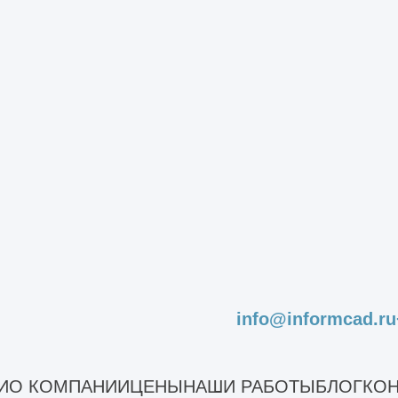
стояния сооружений
льного ремонта
асадов
садов зданий
ельных конструкций зданий и сооружений
дование строительных конструкций здания
остояния конструкций зданий
овли зданий
сущих конструкций здания
рекрытий
info@informcad.ru
ен
стояний конструкций
И
О КОМПАНИИ
ЦЕНЫ
НАШИ РАБОТЫ
БЛОГ
КОН
роительных конструкций