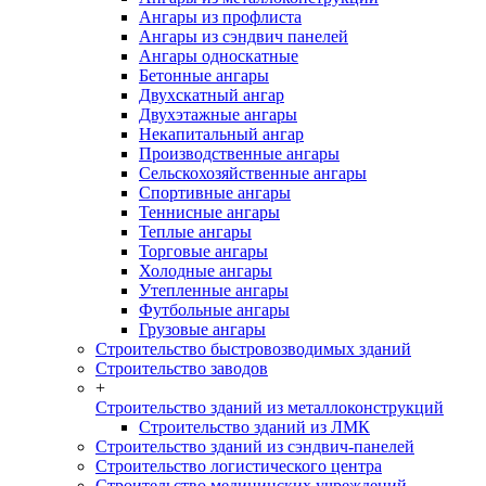
Ангары из профлиста
Ангары из сэндвич панелей
Ангары односкатные
Бетонные ангары
Двухскатный ангар
Двухэтажные ангары
Некапитальный ангар
Производственные ангары
Сельскохозяйственные ангары
Спортивные ангары
Теннисные ангары
Теплые ангары
Торговые ангары
Холодные ангары
Утепленные ангары
Футбольные ангары
Грузовые ангары
Строительство быстровозводимых зданий
Строительство заводов
+
Строительство зданий из металлоконструкций
Строительство зданий из ЛМК
Строительство зданий из сэндвич-панелей
Строительство логистического центра
Строительство медицинских учреждений