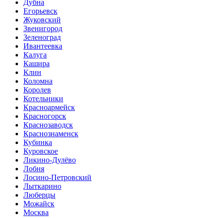
Дубна
Егорьевск
Жуковский
Звенигород
Зеленоград
Ивантеевка
Калуга
Кашира
Клин
Коломна
Королев
Котельники
Красноармейск
Красногорск
Краснозаводск
Краснознаменск
Кубинка
Куровское
Ликино-Дулёво
Лобня
Лосино-Петровский
Лыткарино
Люберцы
Можайск
Москва