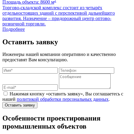
2
Площадь объекта: 8600 м
П
Торгово-складской комплекс состоит из четырёх
Р
отдельностоящих зданий с перспективой дальнейшего
с
развития. Назначение – придорожный центр оптово-
а
розничной торговли.
K
Подробнее
Оставить заявку
Инженеры нашей компании оперативно и качественно
предоставят Вам консультацию.
Нажимая кнопку «оставить заявку», Вы соглашаетесь с
нашей
политикой обработки персональных данных
.
Оставить заявку
Особенности проектирования
промышленных объектов