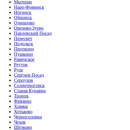
Мытищи
Наро-Фоминск
Ногинск
Обнинск
Одинцово
Орехово-Зуево
Павловский Посад
Пересвет
Подольск
Протвино
Пушкино
Раменское
Реутов
Руза
Сергиев Посад
Серпухов
Солнечногорск
Старая Купавна
Троицк
Фрязино
Химки
Хотьково
Черноголовка
Чехов
Щёлково