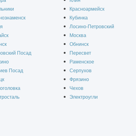
ира
Клин
льники
Красноармейск
полный комплекс услуг по проектированию рек
нознаменск
Кубинка
ктов в Дрезне и области. Мы помогаем переосм
я
Лосино-Петровский
кого состояния и ваших бизнес-целей. Обеспе
йск
Москва
нск
Обнинск
апах — от обследования до разрешения на стр
овский Посад
Пересвет
ино
Раменское
иев Посад
Серпухов
цк
Фрязино
ЧИТАТЬ СТОИМОСТЬ ПРОЕКТИРО
оголовка
Чехов
тросталь
Электроугли