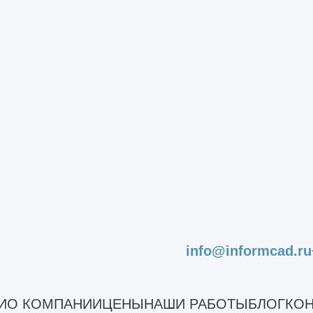
Реконструкц
МО, Сходня
Площадь объекта: 5
ПОДРОБНЕЕ
info@informcad.ru
И
О КОМПАНИИ
ЦЕНЫ
НАШИ РАБОТЫ
БЛОГ
КОН