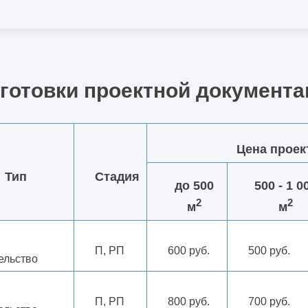
дготовки проектной документа
Цена проек
Тип
Стадия
до 500
500 - 1 0
2
2
м
м
П, РП
600 руб.
500 руб.
ельство
П, РП
800 руб.
700 руб.