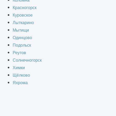
Коломна
Красногорск
онструкции коммерческих,
Куровское
ыслить и модернизировать здания с
Лыткарино
чиваем проектную документацию,
Мытищи
Одинцово
оительство.
Подольск
Реутов
Солнечногорск
Химки
ВАНИЯ
Щёлково
Яхрома