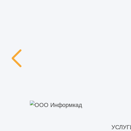
Что включают строительно-монтажные
работы
Что такое объем строительно-монтажных
работ
Какими документами оформляются
строительно-монтажные работы
Нужно ли СРО для монтажа
металлоконструкций
Прочие строительно-монтажные работы -
что это?
Кто осуществляет строительный контроль
УСЛУГ