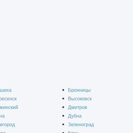
рукции зданий
ие реконструкции здан
шиха
Бронницы
ресенск
Высоковск
области
жинский
Дмитров
на
Дубна
игород
Зеленоград