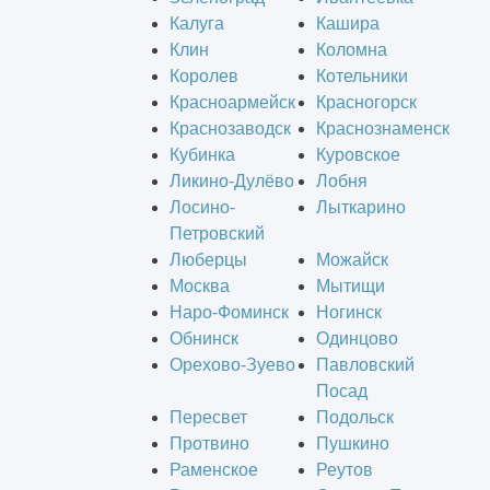
Калуга
Кашира
Клин
Коломна
Королев
Котельники
Красноармейск
Красногорск
Краснозаводск
Краснознаменск
Кубинка
Куровское
Ликино-Дулёво
Лобня
Лосино-
Лыткарино
Петровский
Люберцы
Можайск
Москва
Мытищи
Наро-Фоминск
Ногинск
Обнинск
Одинцово
Орехово-Зуево
Павловский
Посад
Пересвет
Подольск
Протвино
Пушкино
Раменское
Реутов