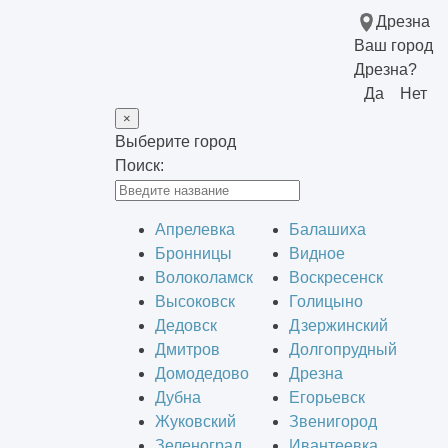
Дрезна
Ваш город
Дрезна?
Да
Нет
×
Выберите город
Поиск:
Апрелевка
Балашиха
Бронницы
Видное
Волоколамск
Воскресенск
Высоковск
Голицыно
Дедовск
Дзержинский
Дмитров
Долгопрудный
Домодедово
Дрезна
Дубна
Егорьевск
Жуковский
Звенигород
Зеленоград
Ивантеевка