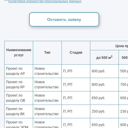
политикой обработки персональных данных
.
Оставить заявку
Цена п
Наименование
Тип
Стадия
услуг
2
до 500 м
500
Проект по
Новое
П, РП
600 руб.
500 
разделу АР
строительство
Проект по
Новое
П, РП
800 руб.
700 
разделу КР
строительство
Проект по
Новое
П, РП
650 руб.
600 
разделу ОВ
строительство
Проект по
Новое
П, РП
250 руб.
230 
разделу ВК
строительство
Проект по
Новое
П, РП
650 руб.
600 
разделу ЭОМ
строительство