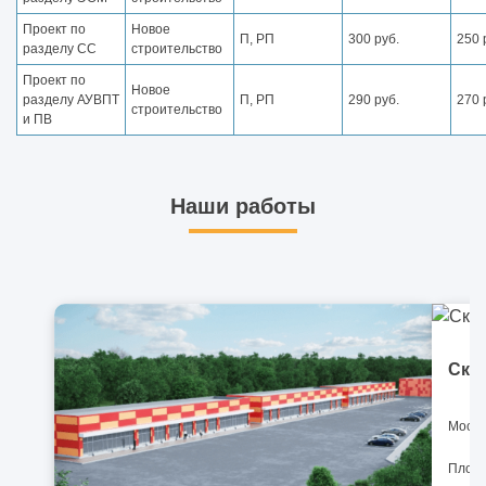
Проект по
Новое
П, РП
300 руб.
250 
разделу СС
строительство
Проект по
Новое
разделу АУВПТ
П, РП
290 руб.
270 
строительство
и ПВ
Наши работы
Скл
Москв
Площа