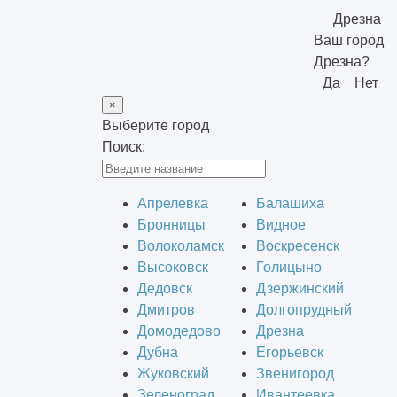
Дрезна
Ваш город
Дрезна?
Да
Нет
×
Выберите город
Поиск:
Апрелевка
Балашиха
Бронницы
Видное
Волоколамск
Воскресенск
Высоковск
Голицыно
Дедовск
Дзержинский
Дмитров
Долгопрудный
Домодедово
Дрезна
Дубна
Егорьевск
Жуковский
Звенигород
Зеленоград
Ивантеевка