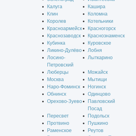
Калуга
Кашира
Клин
Коломна
Королев
Котельники
Красноармейск
Красногорск
Краснозаводск
Краснознаменск
Кубинка
Куровское
Ликино-Дулёво
Лобня
Лосино-
Лыткарино
Петровский
Люберцы
Можайск
Москва
Мытищи
Наро-Фоминск
Ногинск
Обнинск
Одинцово
Орехово-Зуево
Павловский
Посад
Пересвет
Подольск
Протвино
Пушкино
Раменское
Реутов