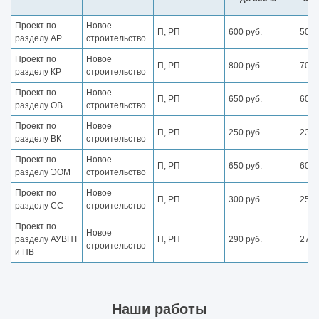
Проект по
Новое
П, РП
600 руб.
500 
разделу АР
строительство
Проект по
Новое
П, РП
800 руб.
700 
разделу КР
строительство
Проект по
Новое
П, РП
650 руб.
600 
разделу ОВ
строительство
Проект по
Новое
П, РП
250 руб.
230 
разделу ВК
строительство
Проект по
Новое
П, РП
650 руб.
600 
разделу ЭОМ
строительство
Проект по
Новое
П, РП
300 руб.
250 
разделу СС
строительство
Проект по
Новое
разделу АУВПТ
П, РП
290 руб.
270 
строительство
и ПВ
Наши работы