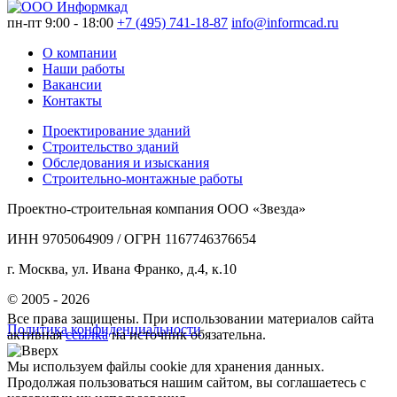
пн-пт 9:00 - 18:00
+7 (495) 741-18-87
info@informcad.ru
О компании
Наши работы
Вакансии
Контакты
Проектирование зданий
Строительство зданий
Обследования и изыскания
Строительно-монтажные работы
Проектно-строительная компания ООО «Звезда»
ИНН 9705064909 / ОГРН 1167746376654
г. Москва, ул. Ивана Франко, д.4, к.10
© 2005 - 2026
Все права защищены. При использовании материалов сайта
Политика конфиденциальности
активная
ссылка
на источник обязательна.
Мы используем файлы cookie для хранения данных.
Продолжая пользоваться нашим сайтом, вы соглашаетесь с