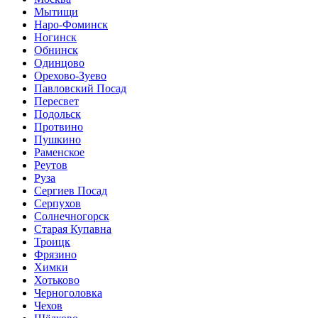
Мытищи
Наро-Фоминск
Ногинск
Обнинск
Одинцово
Орехово-Зуево
Павловский Посад
Пересвет
Подольск
Протвино
Пушкино
Раменское
Реутов
Руза
Сергиев Посад
Серпухов
Солнечногорск
Старая Купавна
Троицк
Фрязино
Химки
Хотьково
Черноголовка
Чехов