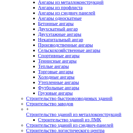
Ангары из металлоконструкций
Ангары из профлиста
Ангары из сэндвич панелей
Ангары односкатные
Бетонные ангары
Двухскатный ангар
Двухэтажные ангары
Некапитальный ангар
Производственные ангары
Сельскохозяйственные ангары
Спортивные ангары
Теннисные ангары
Теплые ангары
Торговые ангары
Холодные ангары
Утепленные ангары
Футбольные ангары
Грузовые ангары
Строительство быстровозводимых зданий
Строительство заводов
+
Строительство зданий из металлоконструкций
Строительство зданий из ЛМК
Строительство зданий из сэндвич-панелей
Строительство логистического центра