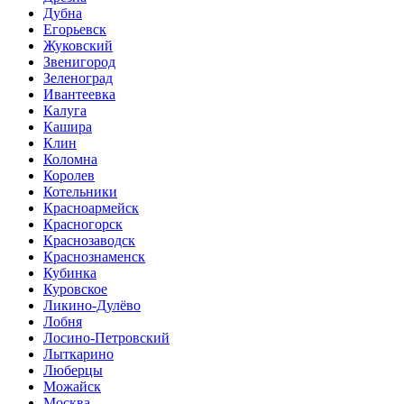
Дубна
Егорьевск
Жуковский
Звенигород
Зеленоград
Ивантеевка
Калуга
Кашира
Клин
Коломна
Королев
Котельники
Красноармейск
Красногорск
Краснозаводск
Краснознаменск
Кубинка
Куровское
Ликино-Дулёво
Лобня
Лосино-Петровский
Лыткарино
Люберцы
Можайск
Москва