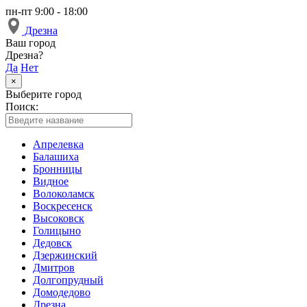
пн-пт 9:00 - 18:00
Дрезна
Ваш город
Дрезна?
Да
Нет
×
Выберите город
Поиск:
Апрелевка
Балашиха
Бронницы
Видное
Волоколамск
Воскресенск
Высоковск
Голицыно
Дедовск
Дзержинский
Дмитров
Долгопрудный
Домодедово
Дрезна