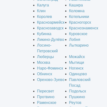
Калуга
Кашира
Клин
Коломна
Королев
Котельники
Красноармейск
Красногорск
Краснозаводск
Краснознаменск
Кубинка
Куровское
Ликино-Дулёво
Лобня
Лосино-
Лыткарино
Петровский
Люберцы
Можайск
Москва
Мытищи
Наро-Фоминск
Ногинск
Обнинск
Одинцово
Орехово-Зуево
Павловский
Посад
Пересвет
Подольск
Протвино
Пушкино
Раменское
Реутов