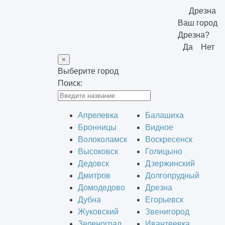
Дрезна
Ваш город
Дрезна?
Да
Нет
×
Выберите город
Поиск:
Апрелевка
Балашиха
Бронницы
Видное
Волоколамск
Воскресенск
Высоковск
Голицыно
Дедовск
Дзержинский
Дмитров
Долгопрудный
Домодедово
Дрезна
Дубна
Егорьевск
Жуковский
Звенигород
Зеленоград
Ивантеевка