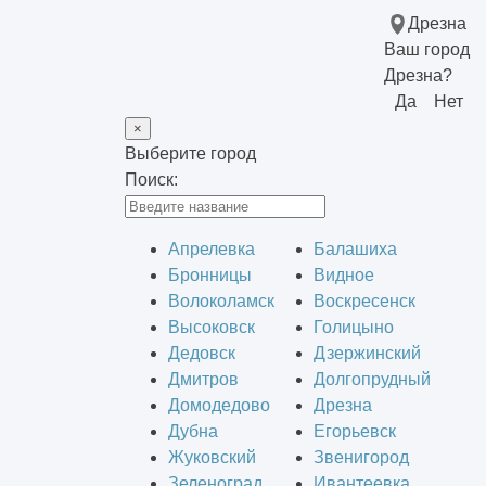
Дрезна
Ваш город
Дрезна?
Да
Нет
×
Выберите город
Поиск:
Апрелевка
Балашиха
Бронницы
Видное
Волоколамск
Воскресенск
Высоковск
Голицыно
Дедовск
Дзержинский
Дмитров
Долгопрудный
Домодедово
Дрезна
Дубна
Егорьевск
Жуковский
Звенигород
Зеленоград
Ивантеевка