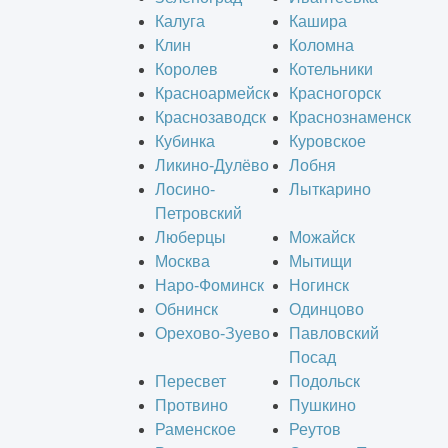
Калуга
Кашира
Клин
Коломна
Королев
Котельники
Красноармейск
Красногорск
Краснозаводск
Краснознаменск
Кубинка
Куровское
Ликино-Дулёво
Лобня
Лосино-
Лыткарино
Петровский
Люберцы
Можайск
Москва
Мытищи
Наро-Фоминск
Ногинск
Обнинск
Одинцово
Орехово-Зуево
Павловский
Посад
Пересвет
Подольск
Протвино
Пушкино
Раменское
Реутов