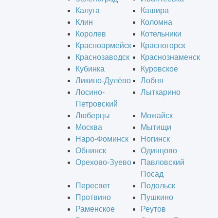
Калуга
Кашира
Клин
Коломна
Королев
Котельники
Красноармейск
Красногорск
Краснозаводск
Краснознаменск
Кубинка
Куровское
Ликино-Дулёво
Лобня
Лосино-
Лыткарино
Петровский
Люберцы
Можайск
Москва
Мытищи
Наро-Фоминск
Ногинск
Обнинск
Одинцово
Орехово-Зуево
Павловский
Посад
Пересвет
Подольск
Протвино
Пушкино
Раменское
Реутов