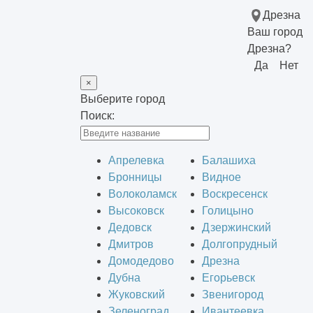
Дрезна
Ваш город
Дрезна?
Да
Нет
×
Выберите город
Поиск:
Апрелевка
Балашиха
Бронницы
Видное
Волоколамск
Воскресенск
Высоковск
Голицыно
Дедовск
Дзержинский
Дмитров
Долгопрудный
Домодедово
Дрезна
Дубна
Егорьевск
Жуковский
Звенигород
Зеленоград
Ивантеевка