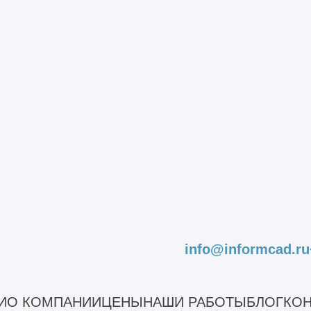
воляет не допустить угрозы причинения ущерба
роительных конструкций зда
я могут проводиться строительно-технические 
ы экспертизы:
конструкции;
info@informcad.ru
ций для перепланировки;
И
О КОМПАНИИ
ЦЕНЫ
НАШИ РАБОТЫ
БЛОГ
КОН