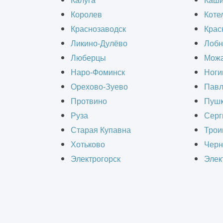
Калуга
Каш
Королев
Коте
Компания ИнформКАД проводит комп
Краснозаводск
Крас
экспертизу несущих конструкций, по
Ликино-Дулёво
Лобн
Обследование проводят инженеры в
Люберцы
Можа
Наро-Фоминск
Ноги
оборудования разрушающего и нераз
Орехово-Зуево
Павл
замеров, выполнение расчетов и оф
Протвино
Пушк
Руза
Серг
Старая Купавна
Трои
Хотьково
Черн
Электрогорск
Элек
Инженеры нашей ко