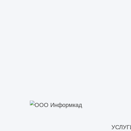
перемещения.
Соответствие этим требованиям поз
имуществу, окружающей среде.
Виды обследований ст
Для оценки состояния остова здани
зависимости от цели. Основные вид
оценка состояния здания для ре
обследование для капремонта;
обследования несущих конструк
экспертиза состояния здания;
УСЛУГ