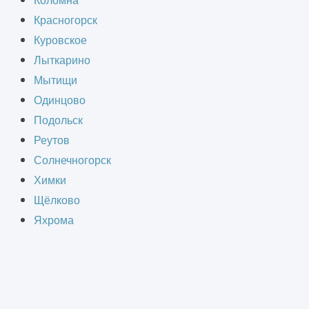
Коломна
Красногорск
ие зданий. Выполняем независимую
Куровское
ючение об их состоянии.
Лыткарино
менных высокоточных приборов и
Мытищи
Одинцово
ктивность, точность, проведение
Подольск
 с нормативными требованиями.
Реутов
Солнечногорск
Химки
Щёлково
Яхрома
 Вам консультацию.