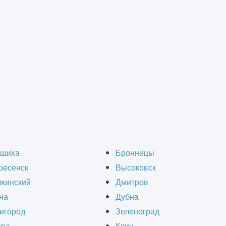
вание зданий и сооружений
>
Строительно-техническое обследование зданий
техническое обследов
шиха
Бронницы
ресенск
Высоковск
Дрезне
жинский
Дмитров
на
Дубна
игород
Зеленоград