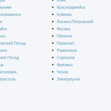
ира
Клин
льники
Красноармейск
лексное строительно-техническое обследован
нознаменск
Кубинка
 результатам которой выдаем объективное закл
я
Лосино-Петровский
ысокой квалификации с использованием совре
йск
Москва
нск
Обнинск
рушающего контроля. Гарантируем полную объе
овский Посад
Пересвет
ормление результатов в строгом соответствии
ино
Раменское
иев Посад
Серпухов
Оставить заявку
цк
Фрязино
оголовка
Чехов
тросталь
Электроугли
мпании оперативно и качественно предоставят