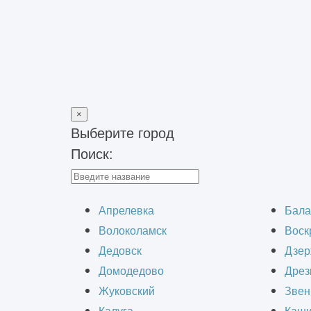
×
Выберите город
Поиск:
Главная
>
Обследования и изыскания
>
Техническое обследо
Строительно-
Апрелевка
Бала
Волоколамск
Воск
Дедовск
Дзер
Домодедово
Дрез
Жуковский
Звен