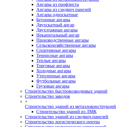
Ангары из профлиста
Ангары из сэндвич панелей
Ангары односкатные
Бетонные ангары
Двухскатный ангар
Двухэтажные ангары
Некапитальный ангар
Производственные ангары
Сельскохозяйственные ангары
Спортивные ангары
Теннисные ангары
Теплые ангары
Торговые ангары
Холодные ангары
Утепленные ангары
Футбольные ангары
Грузовые ангары
Строительство быстровозводимых зданий
Строительство заводов
+
Строительство зданий из металлоконструкций
Строительство зданий из ЛМК
Строительство зданий из сэндвич-панелей
Строительство логистического центра
Строительство медицинских учреждений