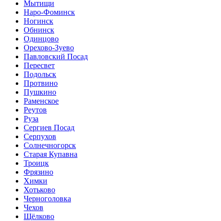
Мытищи
Наро-Фоминск
Ногинск
Обнинск
Одинцово
Орехово-Зуево
Павловский Посад
Пересвет
Подольск
Протвино
Пушкино
Раменское
Реутов
Руза
Сергиев Посад
Серпухов
Солнечногорск
Старая Купавна
Троицк
Фрязино
Химки
Хотьково
Черноголовка
Чехов
Щёлково