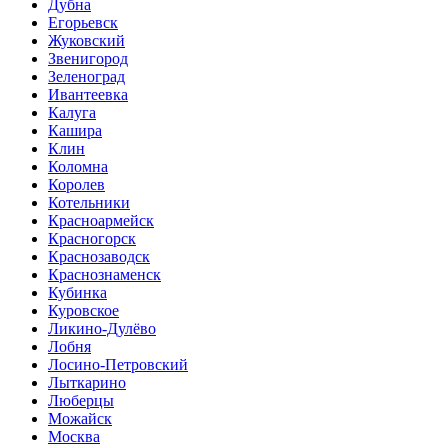
Дубна
Егорьевск
Жуковский
Звенигород
Зеленоград
Ивантеевка
Калуга
Кашира
Клин
Коломна
Королев
Котельники
Красноармейск
Красногорск
Краснозаводск
Краснознаменск
Кубинка
Куровское
Ликино-Дулёво
Лобня
Лосино-Петровский
Лыткарино
Люберцы
Можайск
Москва