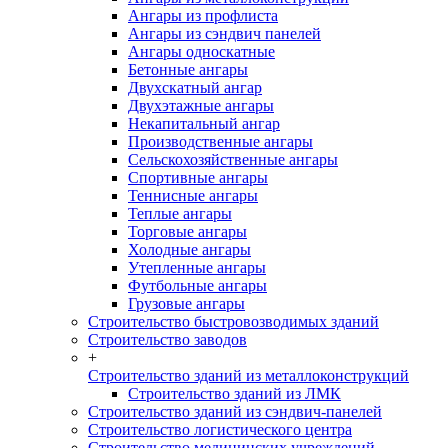
Ангары из профлиста
Ангары из сэндвич панелей
Ангары односкатные
Бетонные ангары
Двухскатный ангар
Двухэтажные ангары
Некапитальный ангар
Производственные ангары
Сельскохозяйственные ангары
Спортивные ангары
Теннисные ангары
Теплые ангары
Торговые ангары
Холодные ангары
Утепленные ангары
Футбольные ангары
Грузовые ангары
Строительство быстровозводимых зданий
Строительство заводов
+
Строительство зданий из металлоконструкций
Строительство зданий из ЛМК
Строительство зданий из сэндвич-панелей
Строительство логистического центра
Строительство медицинских учреждений