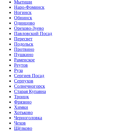
Мытищи
Наро-Фоминск
Ногинск
Обнинск
Одинцово
Орехово-Зуево
Павловский Посад
Пересвет
Подольск
Протвино
Пушкино
Раменское
Реутов
Руза
Сергиев Посад
Серпухов
Солнечногорск
Старая Купавна
Троицк
Фрязино
Химки
Хотьково
Черноголовка
Чехов
Щёлково