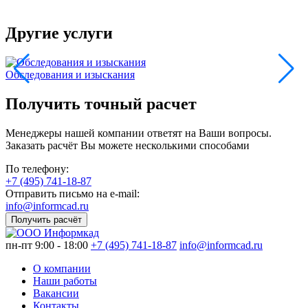
Другие услуги
Обследования и изыскания
П
Получить точный расчет
Менеджеры нашей компании ответят на Ваши вопросы.
Заказать расчёт Вы можете несколькими способами
По телефону:
+7 (495) 741-18-87
Отправить письмо на e-mail:
info@informcad.ru
Получить расчёт
пн-пт 9:00 - 18:00
+7 (495) 741-18-87
info@informcad.ru
О компании
Наши работы
Вакансии
Контакты