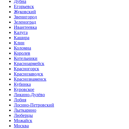
Дубна
Егорьевск
Жуковский
Звенигород
Зеленоград
Ивантеевка
Калуга
Кашира
Клин
Коломна
Королев
Котельники
Красноармейск
Красногорск
Краснозаводск
Краснознаменск
Кубинка
Куровское
Ликино-Дулёво
Лобня
Лосино-Петровский
Лыткарино
Люберцы
Можайск
Москва