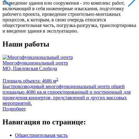
Возведение здания или сооружения - это комплекс работ,
включающий в себя инженерные изыскания, подготовку
рабочего проекта, проведение строительно-монтажных
процессов, к которым, в свою очередь относятся
общестроительная часть, погрузка-разгрузка, транспортировка
и введение здания в эксплуатацию.
Наши работы
Многофункциональный центр
МО, Павловская Слобода
М
2
Площадь объекта: 4686 м
П
Быстровозводимый многофункциональный центр общей
Л
площадью 4686 кв.м спроектированный и построенный для
м
проведения концертов, представлений и других массовых
мероприятий.
Подробнее
Навигация по странице:
Общестроительная часть