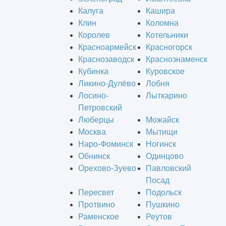
Калуга
Кашира
Клин
Коломна
Королев
Котельники
Красноармейск
Красногорск
Краснозаводск
Краснознаменск
Кубинка
Куровское
Ликино-Дулёво
Лобня
Лосино-
Лыткарино
Петровский
Люберцы
Можайск
Москва
Мытищи
Наро-Фоминск
Ногинск
Обнинск
Одинцово
Орехово-Зуево
Павловский
Посад
Пересвет
Подольск
Протвино
Пушкино
Раменское
Реутов