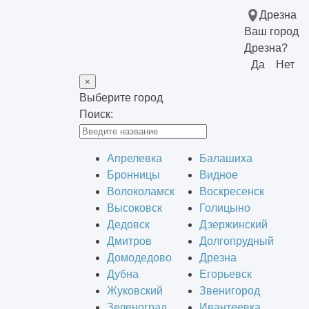
Дрезна
Ваш город
Дрезна?
Да
Нет
×
Выберите город
Поиск:
Апрелевка
Балашиха
Бронницы
Видное
Волоколамск
Воскресенск
Высоковск
Голицыно
Дедовск
Дзержинский
Дмитров
Долгопрудный
Домодедово
Дрезна
Дубна
Егорьевск
Жуковский
Звенигород
Зеленоград
Ивантеевка