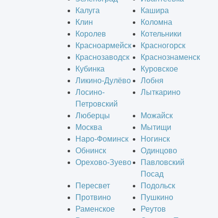
Калуга
Кашира
Клин
Коломна
Королев
Котельники
Красноармейск
Красногорск
Краснозаводск
Краснознаменск
Кубинка
Куровское
Ликино-Дулёво
Лобня
Лосино-
Лыткарино
Петровский
Люберцы
Можайск
Москва
Мытищи
Наро-Фоминск
Ногинск
Обнинск
Одинцово
Орехово-Зуево
Павловский
Посад
Пересвет
Подольск
Протвино
Пушкино
Раменское
Реутов