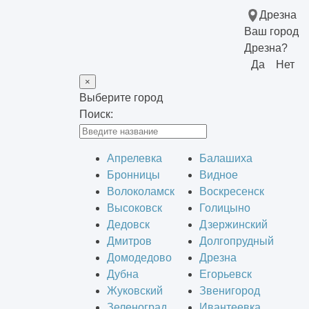
Дрезна
Ваш город
Дрезна?
Да
Нет
×
Выберите город
Поиск:
Апрелевка
Балашиха
Бронницы
Видное
Волоколамск
Воскресенск
Высоковск
Голицыно
Дедовск
Дзержинский
Дмитров
Долгопрудный
Домодедово
Дрезна
Дубна
Егорьевск
Жуковский
Звенигород
Зеленоград
Ивантеевка