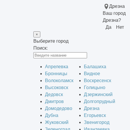
Дрезна
Ваш город
Дрезна?
Да
Нет
×
Выберите город
Поиск:
Апрелевка
Балашиха
Бронницы
Видное
Волоколамск
Воскресенск
Высоковск
Голицыно
Дедовск
Дзержинский
Дмитров
Долгопрудный
Домодедово
Дрезна
Дубна
Егорьевск
Жуковский
Звенигород
Зеленоград
Ивантеевка