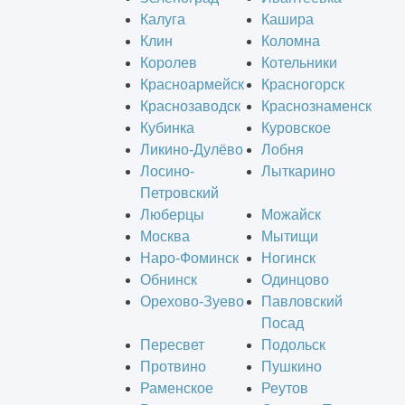
Калуга
Кашира
Клин
Коломна
Королев
Котельники
Красноармейск
Красногорск
Краснозаводск
Краснознаменск
Кубинка
Куровское
Ликино-Дулёво
Лобня
Лосино-
Лыткарино
Петровский
Люберцы
Можайск
Москва
Мытищи
Наро-Фоминск
Ногинск
Обнинск
Одинцово
Орехово-Зуево
Павловский
Посад
Пересвет
Подольск
Протвино
Пушкино
Раменское
Реутов