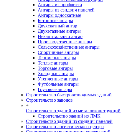
Ангары из профлиста
Ангары из сэндвич панелей
Ангары односкатные
Бетонные ангары
Двухскатный ангар
Двухэтажные ангары
Некапитальный ангар
Производственные ангары
Сельскохозяйственные ангары
Спортивные ангары
Теннисные ангары
Теплые ангары
Торговые ангары
Холодные ангары
Утепленные ангары
Футбольные ангары
Грузовые ангары
Строительство быстровозводимых зданий
Строительство заводов
+
Строительство зданий из металлоконструкций
Строительство зданий из ЛМК
Строительство зданий из сэндвич-панелей
Строительство логистического центра
Строительство медицинских учреждений