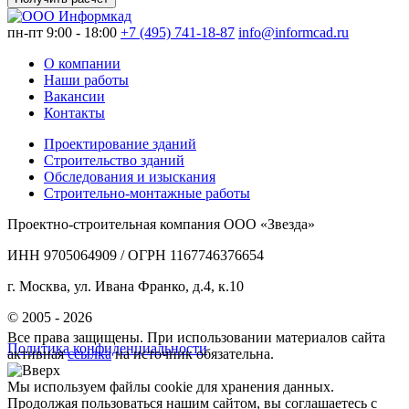
пн-пт 9:00 - 18:00
+7 (495) 741-18-87
info@informcad.ru
О компании
Наши работы
Вакансии
Контакты
Проектирование зданий
Строительство зданий
Обследования и изыскания
Строительно-монтажные работы
Проектно-строительная компания ООО «Звезда»
ИНН 9705064909 / ОГРН 1167746376654
г. Москва, ул. Ивана Франко, д.4, к.10
© 2005 - 2026
Все права защищены. При использовании материалов сайта
Политика конфиденциальности
активная
ссылка
на источник обязательна.
Мы используем файлы cookie для хранения данных.
Продолжая пользоваться нашим сайтом, вы соглашаетесь с