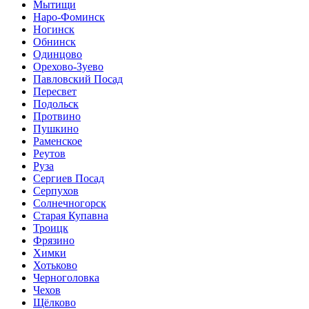
Мытищи
Наро-Фоминск
Ногинск
Обнинск
Одинцово
Орехово-Зуево
Павловский Посад
Пересвет
Подольск
Протвино
Пушкино
Раменское
Реутов
Руза
Сергиев Посад
Серпухов
Солнечногорск
Старая Купавна
Троицк
Фрязино
Химки
Хотьково
Черноголовка
Чехов
Щёлково