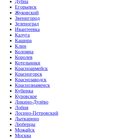
Дубна
Егорьевск
Жуковский
Звенигород
Зеленоград
Ивантеевка
Калуга
Кашира
Клин
Коломна
Королев
Котельники
Красноармейск
Красногорск
Краснозаводск
Краснознаменск
Кубинка
Куровское
Ликино-Дулёво
Лобня
Лосино-Петровский
Лыткарино
Люберцы
Можайск
Москва