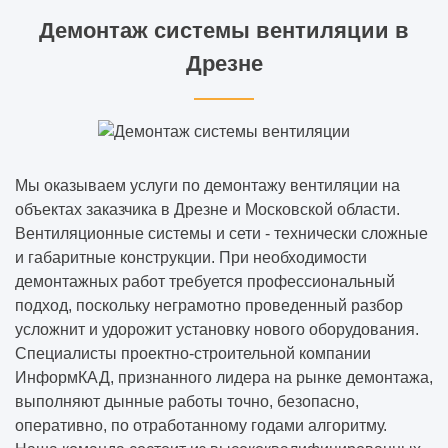
Особенности проектирования
Демонтаж системы вентиляции в
металлоконструкций
Дрезне
Огнезащита металлоконструкций - что
это?
Обследование для введения объекта в
Мы оказываем услуги по демонтажу вентиляции на
эксплуатацию
объектах заказчика в Дрезне и Московской области.
Вентиляционные системы и сети - технически сложные
Обследование здания это изыскания или
и габаритные конструкции. При необходимости
проектные работы
демонтажных работ требуется профессиональный
подход, поскольку неграмотно проведенный разбор
Согласование проектной документации
усложнит и удорожит установку нового оборудования.
Специалисты проектно-строительной компании
Установленные ГОСТ стадии разработки
ИнформКАД, признанного лидера на рынке демонтажа,
конструкторской документации
выполняют дынные работы точно, безопасно,
оперативно, по отработанному годами алгоритму.