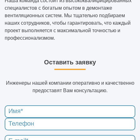
Для чего нужны геологические изыскания
Наша команда состоит из высококвалифицированных
для строительства
специалистов с богатым опытом в демонтаже
вентиляционных систем. Мы тщательно подбираем
наших сотрудников, чтобы гарантировать, что каждый
Что такое монолитные работы в
проект выполняется с максимальной точностью и
строительстве
профессионализмом.
Что входит в кровельные работы
Оставить заявку
Внутренние отделочные работы это какие
виды работ
Инженеры нашей компании оперативно и качественно
Отделочные работы
предоставят Вам консультацию.
Нужно ли разрешение на штукатурные
работы
Что входит в штукатурные работы