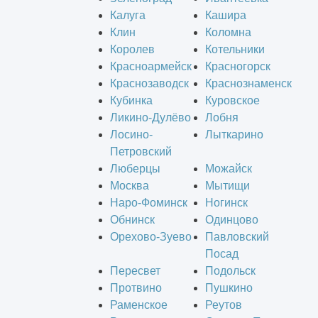
Калуга
Кашира
Клин
Коломна
Королев
Котельники
Красноармейск
Красногорск
Краснозаводск
Краснознаменск
Кубинка
Куровское
Ликино-Дулёво
Лобня
Лосино-
Лыткарино
Петровский
Люберцы
Можайск
Москва
Мытищи
Наро-Фоминск
Ногинск
Обнинск
Одинцово
Орехово-Зуево
Павловский
Посад
Пересвет
Подольск
Протвино
Пушкино
Раменское
Реутов