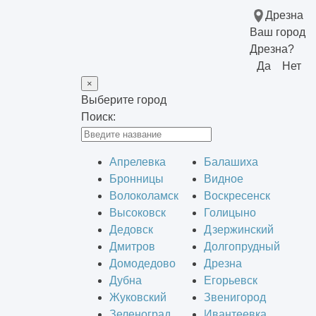
Дрезна
Ваш город
Дрезна?
Да
Нет
×
Выберите город
Поиск:
Апрелевка
Балашиха
Бронницы
Видное
Волоколамск
Воскресенск
Высоковск
Голицыно
Дедовск
Дзержинский
Дмитров
Долгопрудный
Домодедово
Дрезна
Дубна
Егорьевск
Жуковский
Звенигород
Зеленоград
Ивантеевка