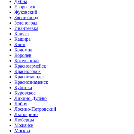
Дубна
Егорьевск
Жуковский
Звенигород
Зеленоград
Ивантеевка
Калуга
Кашира
Клин
Коломна
Королев
Котельники
Красноармейск
Красногорск
Краснозаводск
Краснознаменск
Кубинка
Куровское
Ликино-Дулёво
Лобня
Лосино-Петровский
Лыткарино
Люберцы
Можайск
Москва