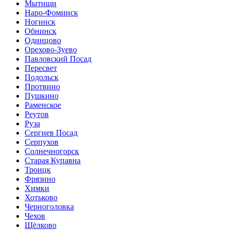
Мытищи
Наро-Фоминск
Ногинск
Обнинск
Одинцово
Орехово-Зуево
Павловский Посад
Пересвет
Подольск
Протвино
Пушкино
Раменское
Реутов
Руза
Сергиев Посад
Серпухов
Солнечногорск
Старая Купавна
Троицк
Фрязино
Химки
Хотьково
Черноголовка
Чехов
Щёлково