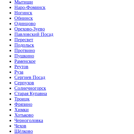
Мытищи
Наро-Фоминск
Ногинск
Обнинск
Одинцово
Орехово-Зуево
Павловский Посад
Пересвет
Подольск
Протвино
Пушкино
Раменское
Реутов
Руза
Сергиев Посад
Серпухов
Солнечногорск
Старая Купавна
Троицк
Фрязино
Химки
Хотьково
Черноголовка
Чехов
Щёлково