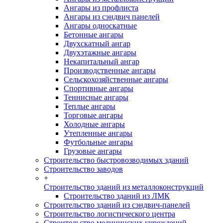
Ангары из профлиста
Ангары из сэндвич панелей
Ангары односкатные
Бетонные ангары
Двухскатный ангар
Двухэтажные ангары
Некапитальный ангар
Производственные ангары
Сельскохозяйственные ангары
Спортивные ангары
Теннисные ангары
Теплые ангары
Торговые ангары
Холодные ангары
Утепленные ангары
Футбольные ангары
Грузовые ангары
Строительство быстровозводимых зданий
Строительство заводов
+
Строительство зданий из металлоконструкций
Строительство зданий из ЛМК
Строительство зданий из сэндвич-панелей
Строительство логистического центра
Строительство медицинских учреждений