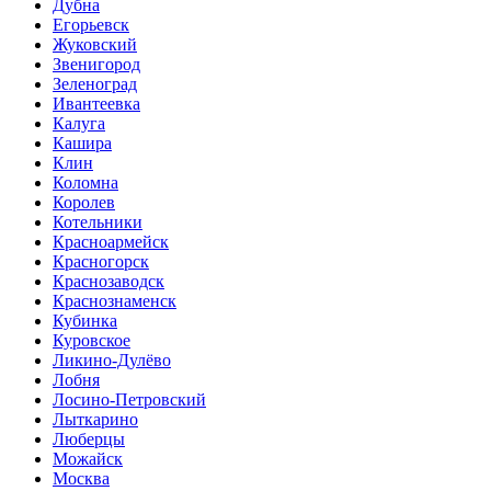
Дубна
Егорьевск
Жуковский
Звенигород
Зеленоград
Ивантеевка
Калуга
Кашира
Клин
Коломна
Королев
Котельники
Красноармейск
Красногорск
Краснозаводск
Краснознаменск
Кубинка
Куровское
Ликино-Дулёво
Лобня
Лосино-Петровский
Лыткарино
Люберцы
Можайск
Москва